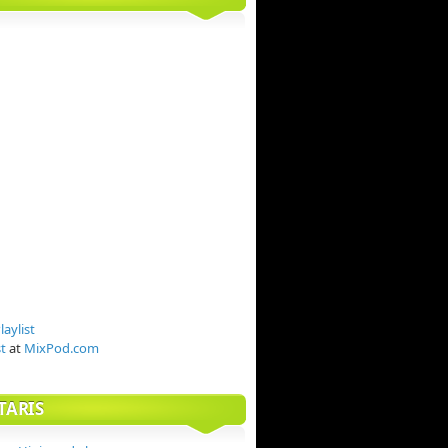
st
at
MixPod.com
TARIS