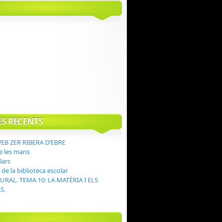
ES RECENTS
EB ZER RIBERA D’EBRE
e les mans
lars
 de la biblioteca escolar
URAL. TEMA 10: LA MATÈRIA I ELS
S.