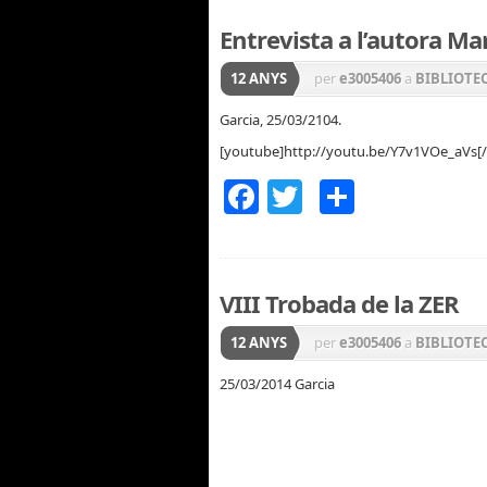
Entrevista a l’autora Ma
12 ANYS
per
e3005406
a
BIBLIOTE
Garcia, 25/03/2104.
[youtube]http://youtu.be/Y7v1VOe_aVs[
Facebook
Twitter
Compar
VIII Trobada de la ZER
12 ANYS
per
e3005406
a
BIBLIOTE
25/03/2014 Garcia