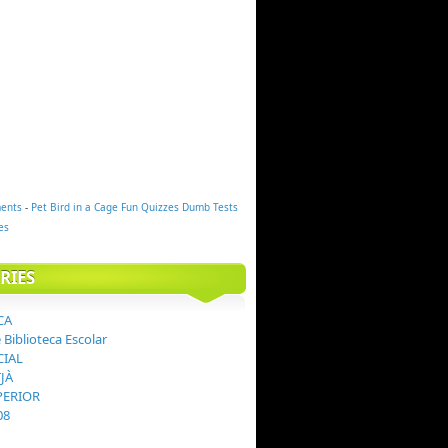
ents
-
Pet Bird in a Cage
Fun Quizzes
Dumb Tests
es
RIES
CA
e Biblioteca Escolar
CIAL
JÀ
PERIOR
08