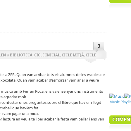
teix
3
LEN
a
BIBLIOTECA
,
CICLE INICIAL
,
CICLE MITJÀ
,
CICLE
ada de ZER
e la ZER. Quan van arribar tots els alumnes de les escoles de
i xocolata. Quan vam acabar d’esmorzar vam anar a veure
 de música amb Ferran Roca, ens va ensenyar uns instruments
va agradar molt.
Music
Playli
a contestar unes preguntes sobre el llibre que havíem llegit
treball que havíem fet.
r i vam jugar una mica.
COMEN
r lectura en veu alta i per acabar la festa vam ballar i ens van