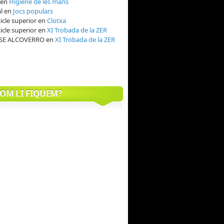
en
Higiene de les mans
al
en
Jocs populars
icle superior
en
Clotxa
icle superior
en
XI Trobada de la ZER
OSE ALCOVERRO
en
XI Trobada de la ZER
OM LI FIQUEM?