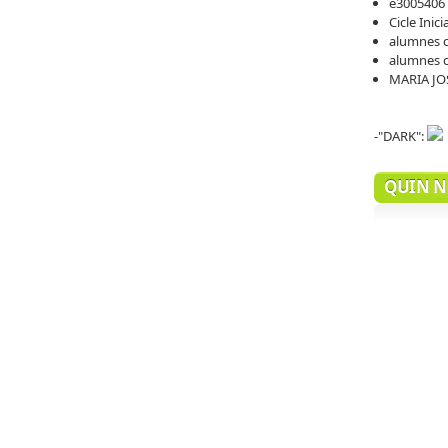
e3005406
Cicle Inici
alumnes c
alumnes c
MARIA J
-"DARK":
QUIN N