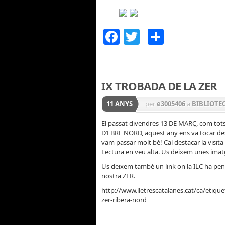
Facebook
Twitter
Compar
IX TROBADA DE LA ZER
11 ANYS
per
e3005406
a
BIBLIOTE
El passat divendres 13 DE MARÇ, com tots
D’EBRE NORD, aquest any ens va tocar desp
vam passar molt bé! Cal destacar la visita 
Lectura en veu alta. Us deixem unes imat
Us deixem també un link on la ILC ha penjat 
nostra ZER.
http://www.lletrescatalanes.cat/ca/etiquet
zer-ribera-nord