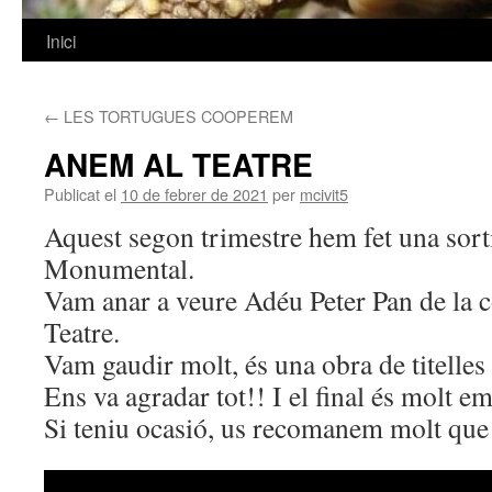
Inici
Vés
al
←
LES TORTUGUES COOPEREM
contingut
ANEM AL TEATRE
Publicat el
10 de febrer de 2021
per
mcivit5
Aquest segon trimestre hem fet una sorti
Monumental.
Vam anar a veure Adéu Peter Pan de la 
Teatre.
Vam gaudir molt, és una obra de titelles
Ens va agradar tot!! I el final és molt e
Si teniu ocasió, us recomanem molt que 