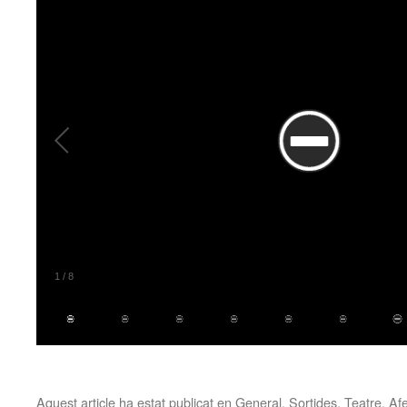
1
/
8
Aquest article ha estat publicat en
General
,
Sortides
,
Teatre
. Af