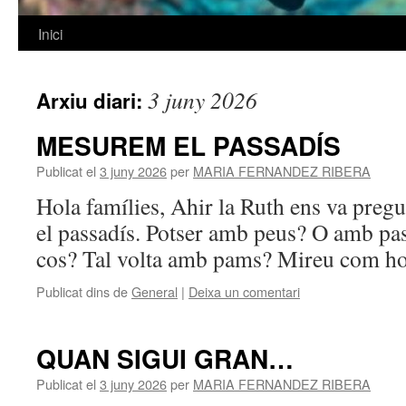
Inici
Vés
al
3 juny 2026
Arxiu diari:
contingut
MESUREM EL PASSADÍS
Publicat el
3 juny 2026
per
MARIA FERNANDEZ RIBERA
Hola famílies, Ahir la Ruth ens va pre
el passadís. Potser amb peus? O amb pas
cos? Tal volta amb pams? Mireu com h
Publicat dins de
General
|
Deixa un comentari
QUAN SIGUI GRAN…
Publicat el
3 juny 2026
per
MARIA FERNANDEZ RIBERA