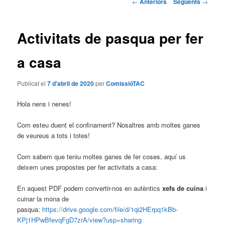
Navegació
←
Anteriors
Següents
→
pels
principal
articles
Activitats de pasqua per fer
a casa
Publicat el
7 d'abril de 2020
per
ComissióTAC
Hola nens i nenes!
Com esteu duent el confinament?
Nosaltres amb moltes ganes
de veureus a tots i totes!
Com sabem que teniu moltes ganes de fer coses, aquí us
deixem unes propostes per fer activitats a casa:
En aquest PDF podem convertir-nos en autèntics
xefs
de cuina
i
cuinar la mona de
pasqua:
https://drive.google.com/file/d/1qi2HErpq1kBb-
KPj1HPwBfevqFgD7zrA/view?usp=sharing