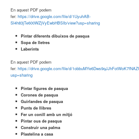
En aquest PDF podem
fer:
https://drive.google.com/file/d/1UyuhAB-
Sl4h83jTe600WZjVyEwbHBSIb/view?usp=sharing
Pintar diferents dibuixos de pasqua
Sopa de lletres
Laberints
En aquest PDF podem
fer:
https://drive.google.com/file/d/1obbuMYe6Dws9qJJhFotWoK7fNAZ
usp=sharing
Pintar figures de pasqua
Corones de pasqua
Guirlandes de pasqua
Punts de llibres
Fer un conill amb un mitjó
Pintar ous de pasqua
Construir una palma
Plastelina a casa