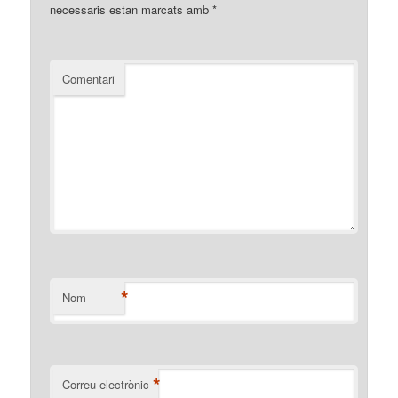
necessaris estan marcats amb
*
Comentari
*
Nom
*
Correu electrònic