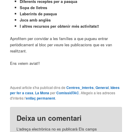
Diferents receptes per a pasqua
Sopa de lletres
Laberints de pasqua
Jocs amb anglès
I altres recursos per obtenir més activitats!!
Aprofitem per convidar a les famílies a que pugueu entrar
periòdicament al bloc per veure les publicacions que es van
realitzant.
Ens veiem aviat!!
Aquest article s'ha publicat dins de
Centres_interès
,
General
,
Idees
per fer a casa
,
La Mona
per
ComissióTAC
. Afegeix a les adreces
d'interès l'
enllaç permanent
.
Deixa un comentari
L'adreça electrònica no es publicarà
Els camps