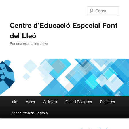
Cerca
Centre d'Educació Especial Font
del Lleó
Per una escola inclusiva
Menú
Inici
Aules
Activitats
Eines i Recursos
Projectes
Aneu
principal
Anar al web de l’escola
al
contingut