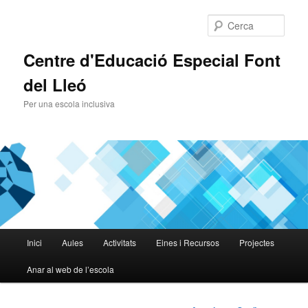
Cerca
Centre d'Educació Especial Font
del Lleó
Per una escola inclusiva
Menú
Inici
Aules
Activitats
Eines i Recursos
Projectes
Aneu
principal
Anar al web de l’escola
al
contingut