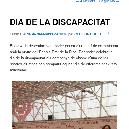
Navegació
←
Anteriors
Següents
→
pels
principal
articles
DIA DE LA DISCAPACITAT
Publicat el
16 de desembre de 2018
per
CEE FONT DEL LLEÓ
El dia 4 de desembre vam poder gaudir d’un matí de convivència
amb la visita de l’Escola Prat de la Riba. Per poder celebrar el
dia de la discapacitat els companys de classe d’una de les
nostres alumnes han compartit aquest dia de diferents activitats
adaptades.