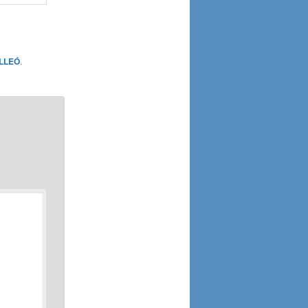
 LLEÓ
.