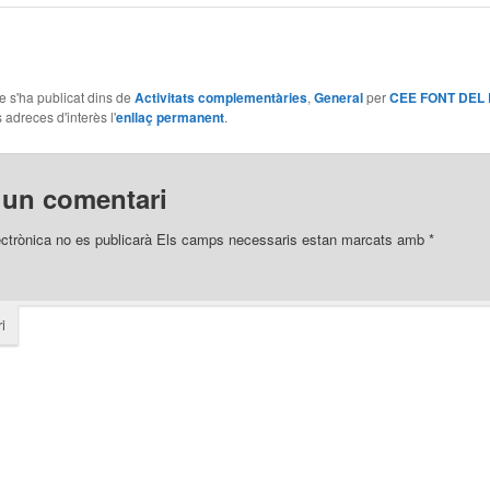
le s'ha publicat dins de
Activitats complementàries
,
General
per
CEE FONT DEL
 adreces d'interès l'
enllaç permanent
.
 un comentari
ectrònica no es publicarà
Els camps necessaris estan marcats amb
*
i