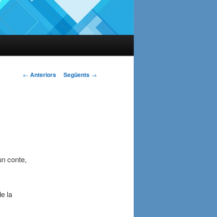
Navegació
←
Anteriors
Següents
→
pels
articles
un conte,
de la