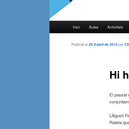
Menú
Inici
Aules
Activitats
Aneu
principal
al
Publicat el
29 d'abril de 2015
per
CE
contingut
Hi 
principal
El passat 
conjuntame
L’Agustí Fa
Rateta qu