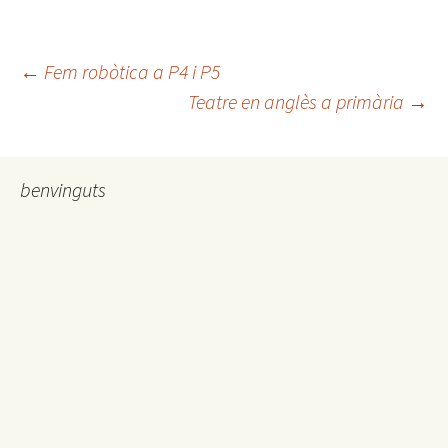
←
Fem robòtica a P4 i P5
Teatre en anglès a primària
→
Navegació
pels
benvinguts
articles