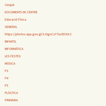
Cinquè
DOCUMENTS DE CENTRE
Educació Física
GENERAL
https://photos.app.goo.gl/3J3goCzY7xo5D3Ur2
INFANTIL
INFORMÀTICA
LES FESTES
MÚSICA
P3
P4
P5
PLÀSTICA
PRIMÀRIA