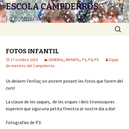
ESCOLA CAMPDERRÓS
La nostra finestra al món
Vés
Cerca:
al
contingut
FOTOS INFANTIL
17 octubre 2018
GENERAL
,
INFANTIL
,
P3
,
P4
,
P5
Equip
de mestres del Campderrós
Us deixem l’enllaç on anirem posant les fotos que farem del
curs!
La classe de les vaques, de les orques i dels tiranosaures
esperem que sigui una petita finestra al nostre dia a dia!
Fotografies de P3: