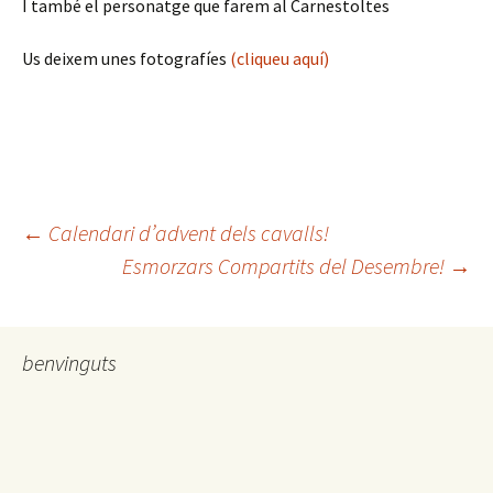
I també el personatge que farem al Carnestoltes
Us deixem unes fotografíes
(cliqueu aquí)
←
Calendari d’advent dels cavalls!
Esmorzars Compartits del Desembre!
→
Navegació
pels
benvinguts
articles