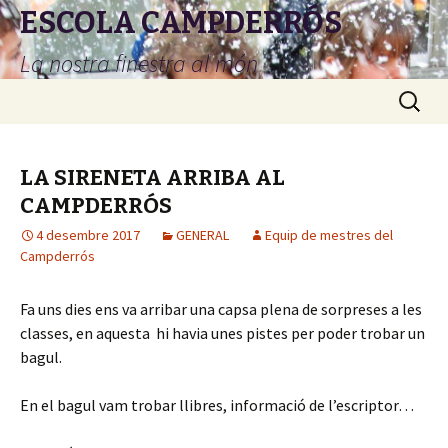
ESCOLA CAMPDERRÓS
La nostra finestra al món
Vés
Cerca:
al
contingut
LA SIRENETA ARRIBA AL
CAMPDERRÓS
4 desembre 2017
GENERAL
Equip de mestres del
Campderrós
Fa uns dies ens va arribar una capsa plena de sorpreses a les
classes, en aquesta hi havia unes pistes per poder trobar un
bagul.
En el bagul vam trobar llibres, informació de l’escriptor…