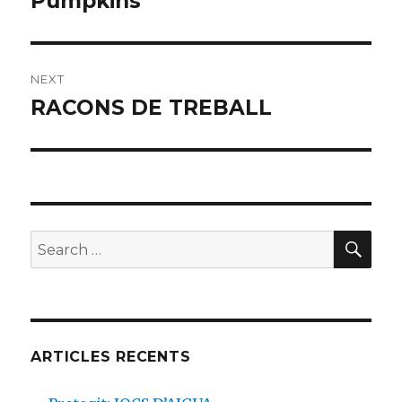
Pumpkins
NEXT
RACONS DE TREBALL
Next
post:
SE
Search
for:
ARTICLES RECENTS