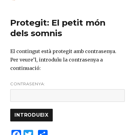
on
e
te
p
b
r
ar
Protegit: El petit món
o
te
dels somnis
o
ix
k
El contingut està protegit amb contrasenya.
Per veure’l, introduïu la contrasenya a
continuació:
CONTRASENYA:
F
T
C