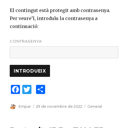
El contingut està protegit amb contrasenya.
Per veure’l, introduïu la contrasenya a
continuació:
CONTRASENYA:
F
T
C
a
w
o
c
it
m
Author
Empar
Posted
29 de novembre de 2022
Categories
General
on
e
te
p
b
r
ar