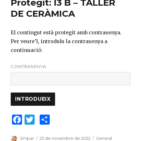
Protegit: I3 B – TALLER
o
te
DE CERÀMICA
o
ix
k
El contingut està protegit amb contrasenya.
Per veure’l, introduïu la contrasenya a
continuació:
CONTRASENYA:
F
T
C
a
w
o
c
it
m
Author
Empar
Posted
25 de novembre de 2022
Categories
General