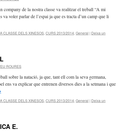
 company de la nostra classe va realitzar el treball “A mi
va voler parlar de l’espai ja que es tracta d’un camp que li
LA CLASSE DELS XINESOS
,
CURS 2013/2014
,
General
|
Deixa un
L
TEU ROURES
reball sobre la natació, ja que, tant ell com la seva germana,
el ens va explicar que entrenen diversos dies a la setmana i que
→
LA CLASSE DELS XINESOS
,
CURS 2013/2014
,
General
|
Deixa un
CA E.