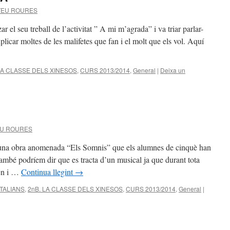
TEU ROURES
r el seu treball de l’activitat ” A mi m’agrada” i va triar parlar-
licar moltes de les malifetes que fan i el molt que els vol. Aquí
LA CLASSE DELS XINESOS
,
CURS 2013/2014
,
General
|
Deixa un
EU ROURES
 una obra anomenada “Els Somnis” que els alumnes de cinquè han
També podríem dir que es tracta d’un musical ja que durant tota
ten i …
Continua llegint
→
ITALIANS
,
2nB. LA CLASSE DELS XINESOS
,
CURS 2013/2014
,
General
|