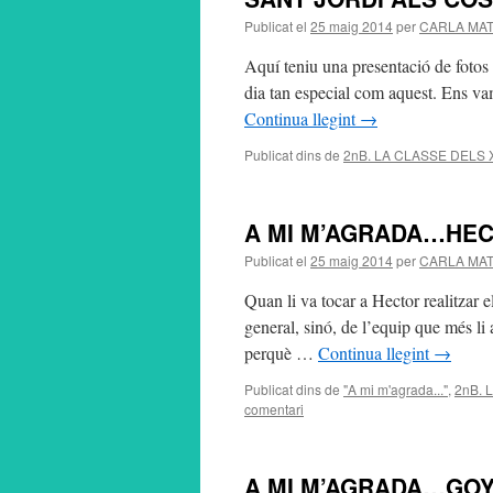
Publicat el
25 maig 2014
per
CARLA MA
Aquí teniu una presentació de fotos
dia tan especial com aquest. Ens vam
Continua llegint
→
Publicat dins de
2nB. LA CLASSE DELS
A MI M’AGRADA…HE
Publicat el
25 maig 2014
per
CARLA MA
Quan li va tocar a Hector realitzar el
general, sinó, de l’equip que més l
perquè …
Continua llegint
→
Publicat dins de
"A mi m'agrada..."
,
2nB. 
comentari
A MI M’AGRADA…GO