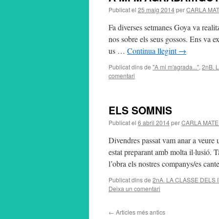
Publicat el
25 maig 2014
per
CARLA MA
Fa diverses setmanes Goya va realitza
nos sobre els seus gossos. Ens va exp
us …
Continua llegint
→
Publicat dins de
"A mi m'agrada..."
,
2nB. 
comentari
ELS SOMNIS
Publicat el
6 abril 2014
per
CARLA MAT
Divendres passat vam anar a veure
estat preparant amb molta il·lusió. 
l’obra els nostres companys/es can
Publicat dins de
2nA. LA CLASSE DELS 
Deixa un comentari
←
Articles més antics