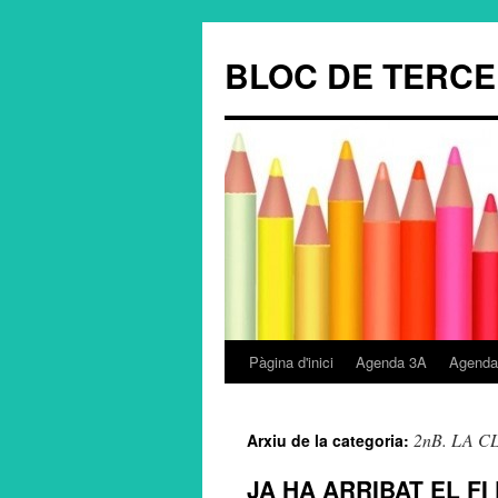
BLOC DE TERC
Pàgina d'inici
Agenda 3A
Agenda
Vés
al
2nB. LA C
Arxiu de la categoria:
contingut
JA HA ARRIBAT EL FI