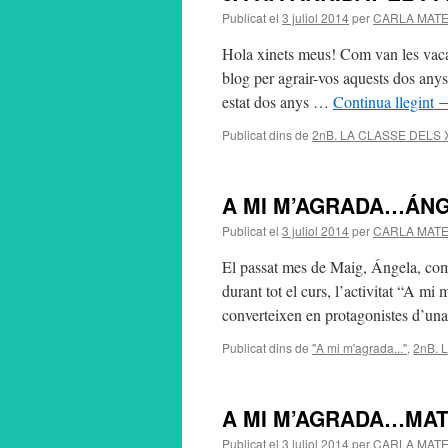
Publicat el
3 juliol 2014
per
CARLA MAT
Hola xinets meus! Com van les vacan
blog per agrair-vos aquests dos anys
estat dos anys …
Continua llegint
Publicat dins de
2nB. LA CLASSE DELS
A MI M’AGRADA…ÁN
Publicat el
3 juliol 2014
per
CARLA MAT
El passat mes de Maig, Ángela, compa
durant tot el curs, l’activitat “A mi
converteixen en protagonistes d’un
Publicat dins de
"A mi m'agrada..."
,
2nB. 
A MI M’AGRADA…MAT
Publicat el
3 juliol 2014
per
CARLA MAT