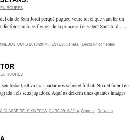
TEU ROURES
 del dia de Sant Jordi perquè pugueu veure tot el que vam fer un
 fer fotos amb les figures de la princesa i el valent Sant Jordi. …
 XINESOS
,
CURS 2013/2014
,
FESTES
,
General
|
Deixa un comentari
CTOR
TEU ROURES
 seu treball, ell va triar parlar-nos sobre el futbol. No del futbol en
i agrada i els seus jugadors. Aquí us deixem unes quantes imatges
LA CLASSE DELS XINESOS
,
CURS 2013/2014
,
General
|
Deixa un
YA