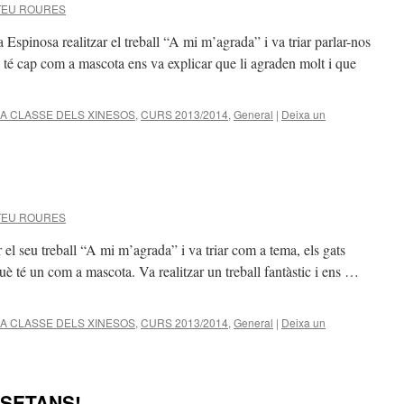
TEU ROURES
 Espinosa realitzar el treball “A mi m’agrada” i va triar parlar-nos
 té cap com a mascota ens va explicar que li agraden molt i que
LA CLASSE DELS XINESOS
,
CURS 2013/2014
,
General
|
Deixa un
TEU ROURES
 el seu treball “A mi m’agrada” i va triar com a tema, els gats
uè té un com a mascota. Va realitzar un treball fantàstic i ens …
LA CLASSE DELS XINESOS
,
CURS 2013/2014
,
General
|
Deixa un
SSETANS!