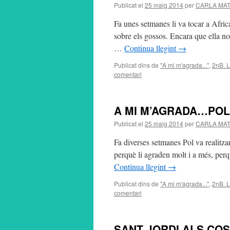
Publicat el
25 maig 2014
per
CARLA MA
Fa unes setmanes li va tocar a Africa
sobre els gossos. Encara que ella no
…
Continua llegint
→
Publicat dins de
"A mi m'agrada..."
,
2nB. 
comentari
A MI M’AGRADA…POL
Publicat el
25 maig 2014
per
CARLA MA
Fa diverses setmanes Pol va realitzar
perquè li agraden molt i a més, perq
Continua llegint
→
Publicat dins de
"A mi m'agrada..."
,
2nB. 
comentari
SANT JORDI ALS CO