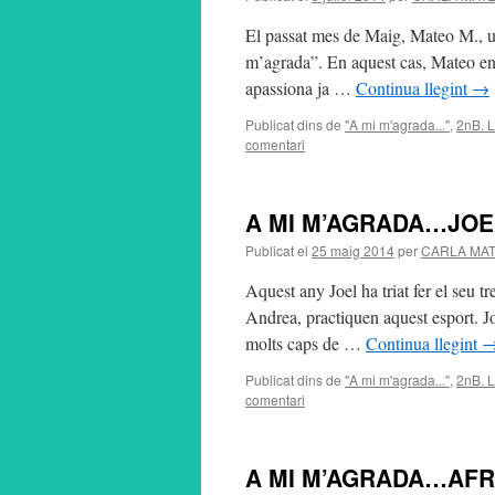
El passat mes de Maig, Mateo M., un
m’agrada”. En aquest cas, Mateo ens 
apassiona ja …
Continua llegint
→
Publicat dins de
"A mi m'agrada..."
,
2nB. 
comentari
A MI M’AGRADA…JOE
Publicat el
25 maig 2014
per
CARLA MA
Aquest any Joel ha triat fer el seu t
Andrea, practiquen aquest esport. Jo
molts caps de …
Continua llegint
Publicat dins de
"A mi m'agrada..."
,
2nB. 
comentari
A MI M’AGRADA…AFRI