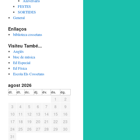
Aniversaris
FESTES
SORTIDES
General
Enllaços
biblioteca cossetans
Visiteu També...
Anglés
bloc de música
Ed Especial
Ed Física
Escola Els Cossetans
agost 2026
dl.
dt.
dc.
dj.
dv.
ds.
dg.
1
2
3
4
5
6
7
8
9
10
11
12
13
14
15
16
17
18
19
20
21
22
23
24
25
26
27
28
29
30
31