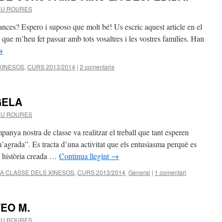
EU ROURES
ces? Espero i suposo que molt bé! Us escric aquest article en el
 que m’heu fet passar amb tots vosaltres i les vostres famílies. Han
→
 XINESOS
,
CURS 2013/2014
|
2 comentaris
GELA
EU ROURES
nya nostra de classe va realitzar el treball que tant esperen
 m’agrada”. Es tracta d’una activitat que els entusiasma perquè es
a història creada …
Continua llegint
→
LA CLASSE DELS XINESOS
,
CURS 2013/2014
,
General
|
1 comentari
EO M.
EU ROURES