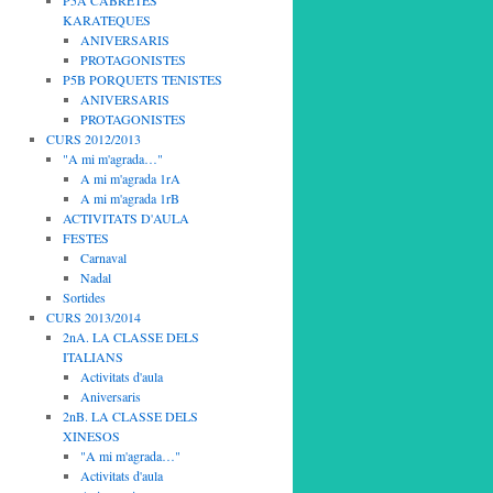
P5A CABRETES
KARATEQUES
ANIVERSARIS
PROTAGONISTES
P5B PORQUETS TENISTES
ANIVERSARIS
PROTAGONISTES
CURS 2012/2013
"A mi m'agrada…"
A mi m'agrada 1rA
A mi m'agrada 1rB
ACTIVITATS D'AULA
FESTES
Carnaval
Nadal
Sortides
CURS 2013/2014
2nA. LA CLASSE DELS
ITALIANS
Activitats d'aula
Aniversaris
2nB. LA CLASSE DELS
XINESOS
"A mi m'agrada…"
Activitats d'aula