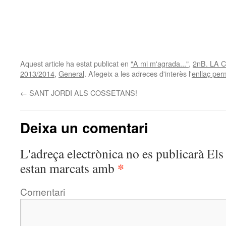
Aquest article ha estat publicat en
"A mi m'agrada..."
,
2nB. LA
2013/2014
,
General
. Afegeix a les adreces d'interès l'
enllaç pe
←
SANT JORDI ALS COSSETANS!
Deixa un comentari
L'adreça electrònica no es publicarà
Els 
*
estan marcats amb
Comentari