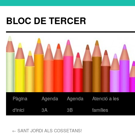
BLOC DE TERCER
Pàgina
Agenda
Agenda
Atenció a les
Vés
d'inici
3A
3B
famílies
al
contingut
←
SANT JORDI ALS COSSETANS!