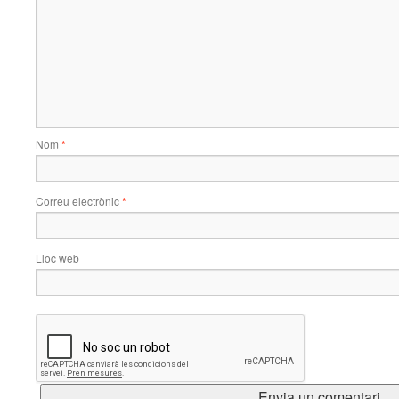
Nom
*
Correu electrònic
*
Lloc web