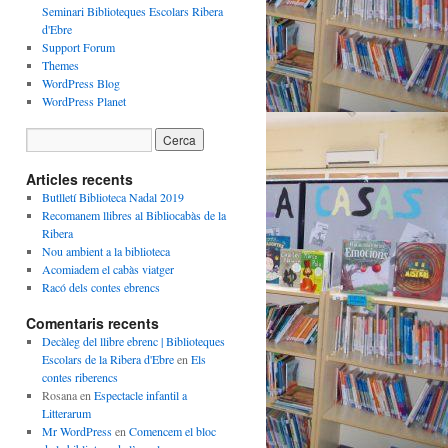
Seminari Biblioteques Escolars Ribera
d'Ebre
Support Forum
Themes
WordPress Blog
WordPress Planet
Articles recents
Butlletí Biblioteca Nadal 2019
Recomanem llibres al Bibliocabàs de la
Ribera
Nou ambient a la biblioteca
Acomiadem el cabàs viatger
Racó dels contes ebrencs
Comentaris recents
Decàleg del llibre ebrenc | Biblioteques
Escolars de la Ribera d'Ebre
en
Els
contes riberencs
Rosana
en
Espectacle infantil a
Litterarum
Mr WordPress
en
Comencem el bloc