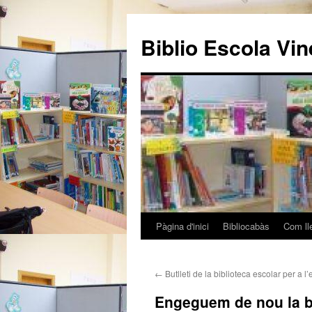
Biblio Escola Vi
Pàgina d'inici
Bibliocabàs
Com ll
Vés
al
←
Butlleti de la biblioteca escolar per a l’
contingut
Engeguem de nou la b