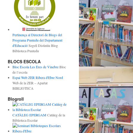
Pertinença al Directori de Blogs del
Programa Puntedu del Departament
d'Educació
Segell Distintiu Blog
Biblioteca Puntedu
BLOCS ESCOLA
Bloc Escola Les Eres de Vinebre
Bloc
de l’escola
Espai Web ZER Ribera d'Ebre Nord
Web de la ZER – Apartat
BIBLIOTECA
Blogroll
CATÀLEG EPERGAM
Catàleg de la
Biblioteca Escolar