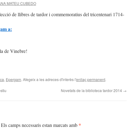
ANA MATEU CUBEDO
cció de llibres de tardor i commemoratius del tricentenari 1714-
gam a:
ola de Vinebre!
eca
,
Epergam
. Afegeix a les adreces d'interès l'
enllaç permanent
.
estiu
Novetats de la biblioteca tardor 2014
→
*
Els camps necessaris estan marcats amb