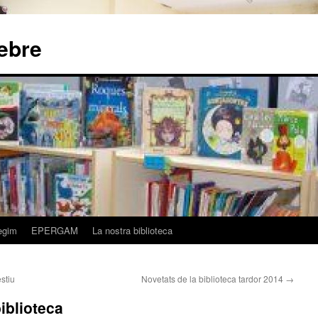
nebre
egim
EPERGAM
La nostra biblioteca
estiu
Novetats de la biblioteca tardor 2014
→
iblioteca