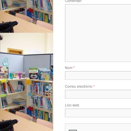
Comentari
Nom
*
Correu electrònic
*
Lloc web