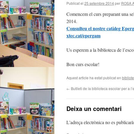
Publicat el
25 setembre 2014
per
ROSA 
Comencem el curs preparant una sele
2014.
Consulteu el nostre catàleg Eper
xtec.cat/epergam
Us esperem a la biblioteca de l’esc
Bon curs escolar!
Aquest article ha estat publicat en
bibliot
←
Butlleti de la biblioteca escolar per a l’
Deixa un comentari
L'adreça electrònica no es publicarà