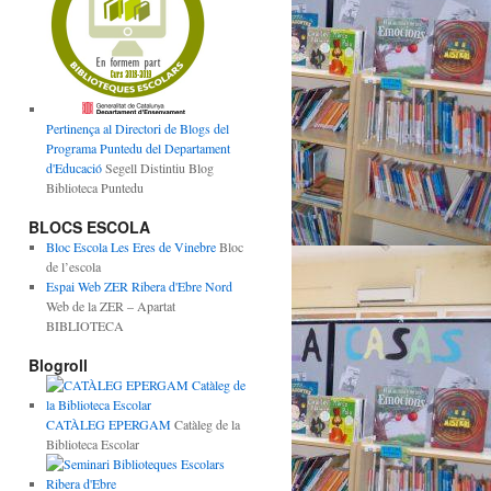
Pertinença al Directori de Blogs del
Programa Puntedu del Departament
d'Educació
Segell Distintiu Blog
Biblioteca Puntedu
BLOCS ESCOLA
Bloc Escola Les Eres de Vinebre
Bloc
de l’escola
Espai Web ZER Ribera d'Ebre Nord
Web de la ZER – Apartat
BIBLIOTECA
Blogroll
CATÀLEG EPERGAM
Catàleg de la
Biblioteca Escolar