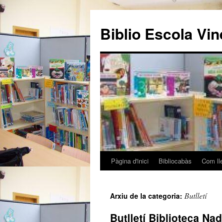
Biblio Escola Vi
Pàgina d'inici
Bibliocabàs
Com ll
Vés
al
Butlletí
Arxiu de la categoria:
contingut
Butlletí Biblioteca Na