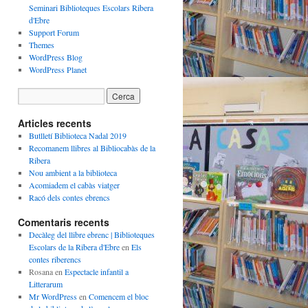
Seminari Biblioteques Escolars Ribera
d'Ebre
Support Forum
Themes
WordPress Blog
WordPress Planet
Articles recents
Butlletí Biblioteca Nadal 2019
Recomanem llibres al Bibliocabàs de la
Ribera
Nou ambient a la biblioteca
Acomiadem el cabàs viatger
Racó dels contes ebrencs
Comentaris recents
Decàleg del llibre ebrenc | Biblioteques
Escolars de la Ribera d'Ebre
en
Els
contes riberencs
Rosana
en
Espectacle infantil a
Litterarum
Mr WordPress
en
Comencem el bloc