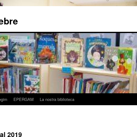
nebre
egim
EPERGAM
La nostra biblioteca
dal 2019