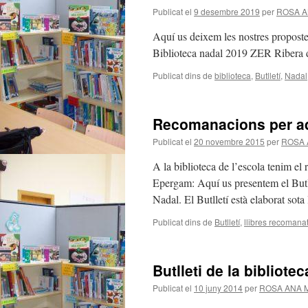
Publicat el
9 desembre 2019
per
ROSA A
Aquí us deixem les nostres propos
Biblioteca nadal 2019 ZER Ribera
Publicat dins de
biblioteca
,
Butlletí
,
Nadal
Recomanacions per a
Publicat el
20 novembre 2015
per
ROSA 
A la biblioteca de l’escola tenim el r
Epergam: Aquí us presentem el Butll
Nadal. El Butlletí està elaborat sot
Publicat dins de
Butlletí
,
llibres recomana
Butlleti de la bibliotec
Publicat el
10 juny 2014
per
ROSA ANA 