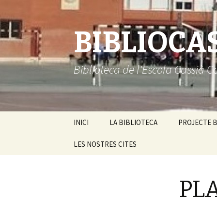
BIBLIOCA
Biblioteca de l'Escola Cassià C
Vés
INICI
LA BIBLIOTECA
PROJECTE B
al
contingut
LES NOSTRES CITES
Guia de la biblioteca
Equip humà
PL
Horaris
Logotip digital