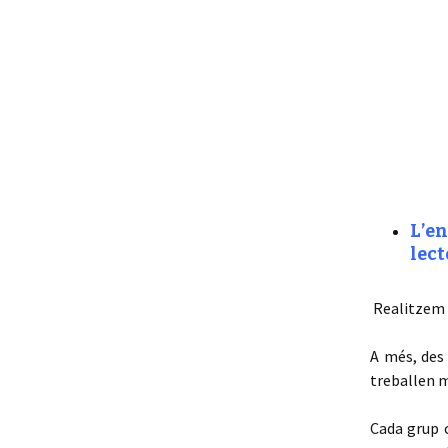
L’en
lect
Realitzem a
A més, des 
treballen m
Cada grup c