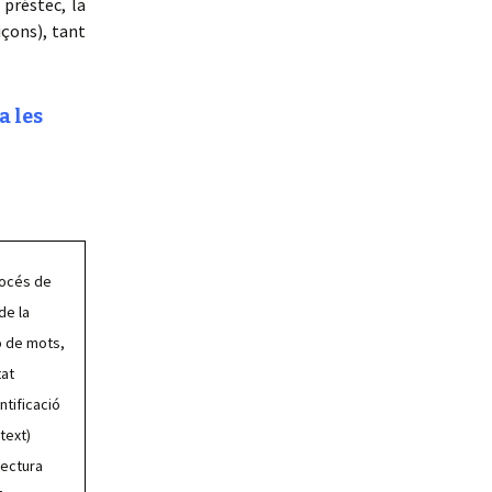
 préstec, la
içons), tant
a les
rocés de
de la
ió de mots,
tat
ntificació
text)
lectura