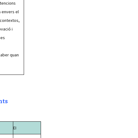
ntencions
a envers el
 contextos,
vació i
ees
saber quan
nts
EI