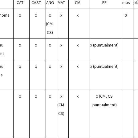
CAT
CAST
ANG
MAT
CM
EF
mús
pl
ònoma
x
x
x
x
x
X
(CM-
CS)
eu
x
x
x
x
x
x (puntualment)
ent
eu
x
x
x
x
x
x (puntualment)
es
x
x
x
x
x
x (CM, CS
(CM-
puntualment)
CS)