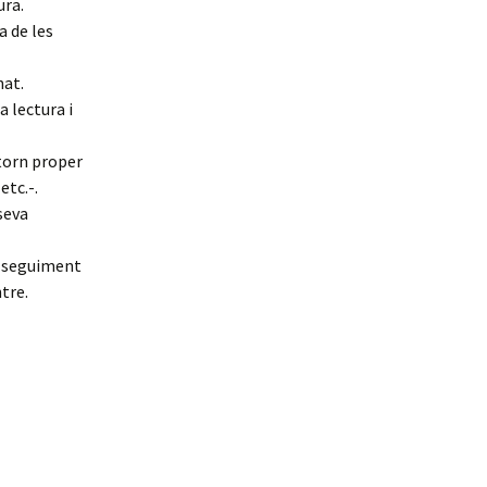
ura.
a de les
nat.
 lectura i
ntorn proper
etc.-.
seva
l seguiment
ntre.