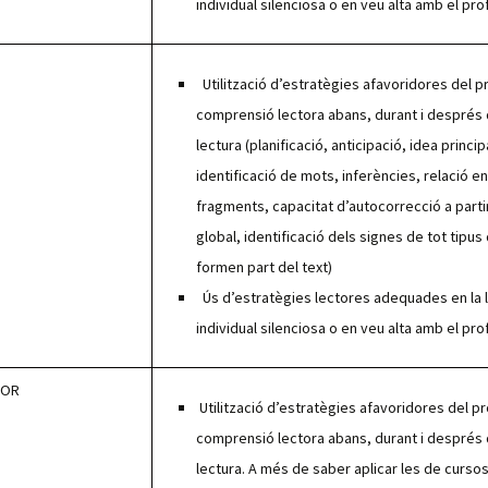
individual silenciosa o en veu alta amb el pro
Utilització d’estratègies afavoridores del 
comprensió lecto­ra abans, durant i després 
lectura (planificació, anticipació, idea princip
identificació de mots, inferències, relació e
fragments, capacitat d’autocorrecció a partir
global, identificació dels signes de tot tipus
formen part del text)
Ús d’estratègies lectores adequades en la 
individual silenciosa o en veu alta amb el pro
IOR
Utilització d’estratègies afavoridores del p
comprensió lec­tora abans, durant i després 
lectura. A més de saber aplicar les de cursos