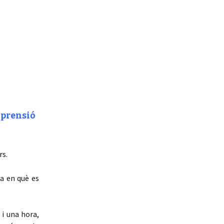
omprensió
rs.
ra en què es
 i una hora,