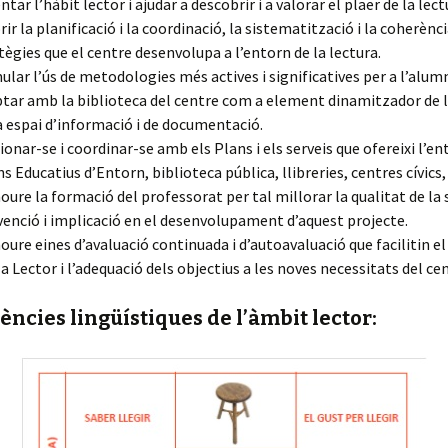
tar l’hàbit lector i ajudar a descobrir i a valorar el plaer de la lect
rir la planificació i la coordinació, la sistematització i la coherènci
tègies que el centre desenvolupa a l’entorn de la lectura.
ular l’ús de metodologies més actives i significatives per a l’alum
ar amb la biblioteca del centre com a element dinamitzador de la
 espai d’informació i de documentació.
ionar-se i coordinar-se amb els Plans i els serveis que ofereixi l’e
ns Educatius d’Entorn, biblioteca pública, llibreries, centres cívics, 
ure la formació del professorat per tal millorar la qualitat de la 
venció i implicació en el desenvolupament d’aquest projecte.
ure eines d’avaluació continuada i d’autoavaluació que facilitin e
la Lector i l’adequació dels objectius a les noves necessitats del ce
ncies lingüístiques de l’àmbit lector: