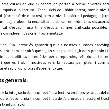
 tres cursos en què el centre ha portat a terme diverses act
impuls a la lectura i l’adquisició de l’hàbit lector, tant a nivel
al (formació de mestres) com a nivell didàctic i pedagògic (treb
umnes), trobem la necessitat de deixar en ordre tots els acord
r tal d’establir una línia d’escola, el més unificada possible,
e considerem básics en l’aprenentage.
at del Pla Lector és garantir que els nostres alumnes esdeving
 entenent per això que siguin capaços de llegir amb precisió i f
in les habilitats necessàries per comprendre, reflexionar i inte
 i que es trobin motivats vers la lectura per plaer i com 
r el seu propi procés d’aprenentatge.
us generals:
rir la integració de la competència lectora en totes les àrees del 
ure l’autonomia i la competència de l’alumnat en l’accés, el trac
de la informació.