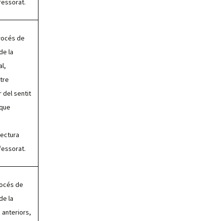
fessorat.
procés de
de la
al,
ntre
 del sentit
 que
lectura
fessorat.
rocés de
de la
 anteriors,