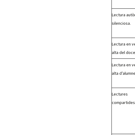
Lectura aut
silenciosa.
Lectura en v
alta del doc
Lectura en v
alta d’alumn
Lectures
compartides