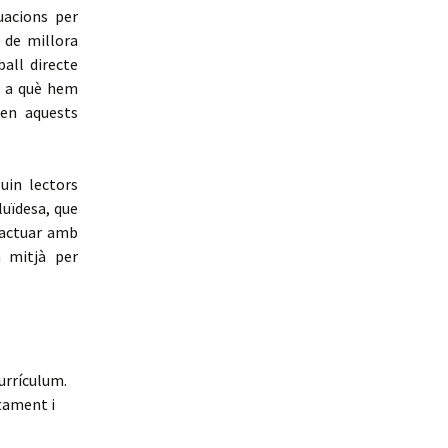
uacions per
l de millora
all directe
s a què hem
 en aquests
uin lectors
luïdesa, que
ractuar amb
a mitjà per
currículum.
tament i