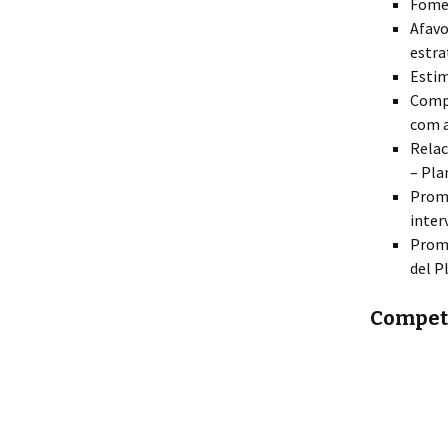
Fomen
Afavo
estra
Estim
Compt
com a
Relac
– Pla
Promo
inter
Promo
del P
Competè