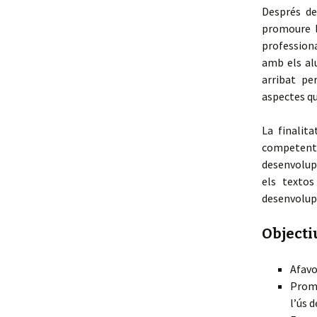
Després de
Galeria fotogràfica
promoure l’
profession
Contacte
amb els al
arribat pe
aspectes qu
La finalit
competents,
desenvolup
els textos
desenvolupa
Objecti
Afavo
Promo
l’ús 