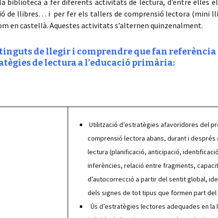
la biblioteca a fer diferents activitats de lectura, d’entre elles el
 de llibres… i per fer els tallers de comprensió lectora (mini ll
om en castellà. Aquestes activitats s’alternen quinzenalment.
inguts de llegir i comprendre que fan refe­rència 
atègies de lectura a l’educació primària:
Utilització d’estratègies afavoridores del p
comprensió lec­tora abans, durant i després 
lectura (planificació, anticipació, identificac
inferències, relació entre fragments, capaci
d’autocorrecció a partir del sentit global, ide
dels signes de tot tipus que formen part del 
Ús d’estratègies lectores adequades en la 