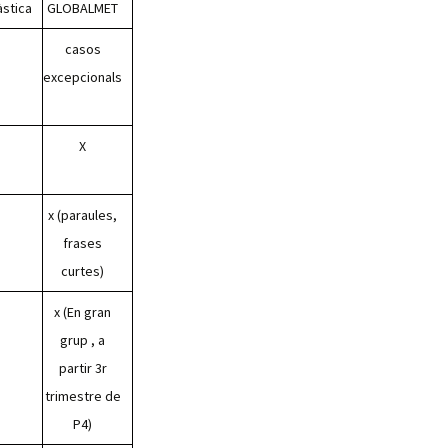
àstica
GLOBALMET
casos
excepcionals
X
x (paraules,
frases
curtes)
x (En gran
grup , a
partir 3r
trimestre de
P4)