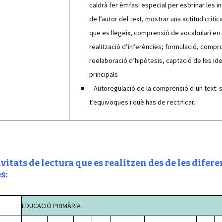
caldrà fer èmfasi especial per esbrinar les i
de l’autor del text, mostrar una actitud crític
que es llegeix, comprensió de vocabulari en
realització d’inferències; formulació, compro
reelaboració d’hipòtesis, captació de les id
principals
Autoregulació de la comprensió d’un text: 
t’equivoques i què has de rectificar.
vitats de lectura que es realitzen des de les difere
s:
EDUCACIÓ PRIMÀRIA