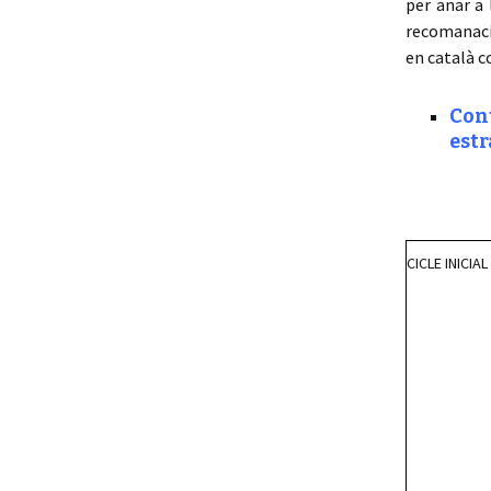
per anar a 
recomanació
en català c
Cont
estr
CICLE INICIAL