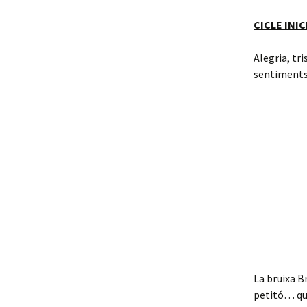
CICLE INIC
Alegria, tr
sentiments 
La bruixa B
petitó… que