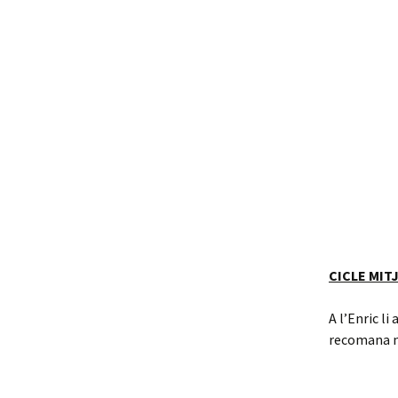
CICLE MIT
A l’Enric li
recomana no