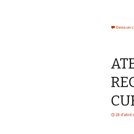
Deixa un 
AT
RE
CU
28 d'abril