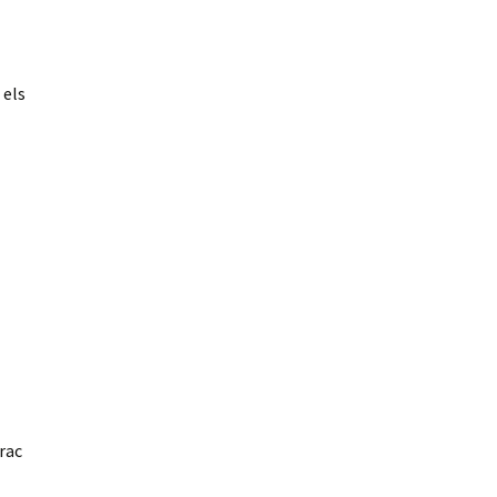
 els
rac