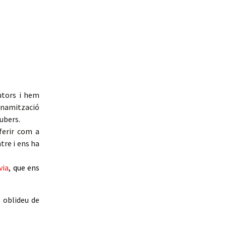
utors i hem
dinamització
tubers.
ferir com a
tre i ens ha
via
, que ens
o oblideu de