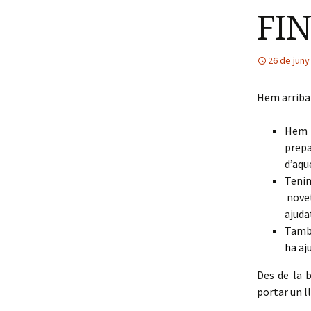
FI
Galeria fotogràfica
Contacte
26 de juny
Hem arribat 
Hem f
prepa
d’aqu
Tenim
novet
ajuda
També
ha aj
Des de la b
portar un ll