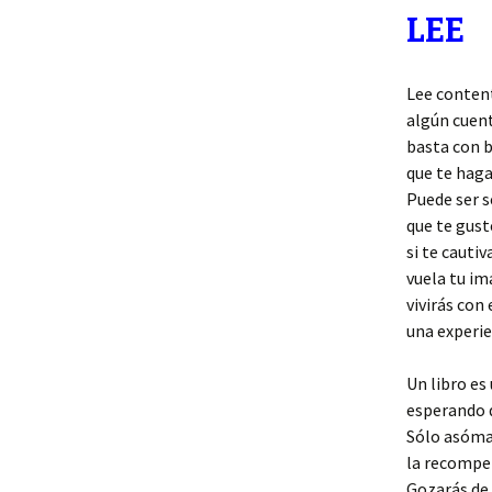
LEE
Lee conten
algún cuen
basta con 
que te haga
Puede ser s
que te gust
si te cautiv
vuela tu im
vivirás con
una experie
Un libro es
esperando 
Sólo asóma
la recompe
Gozarás de 