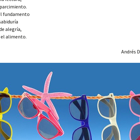
sparcimiento.
 el fundamento
sabiduría
de alegría,
 el alimento.
Andrés D