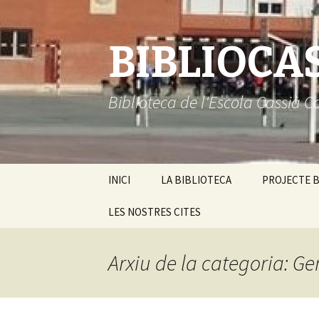
BIBLIOCA
Biblioteca de l'Escola Cassià C
Vés
INICI
LA BIBLIOTECA
PROJECTE B
al
contingut
LES NOSTRES CITES
Guia de la biblioteca
Equip humà
Arxiu de la categoria: Ge
Horaris
Logotip digital