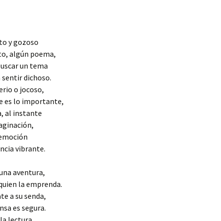
to y gozoso
to, algún poema,
buscar un tema
 sentir dichoso.
erio o jocoso,
e es lo importante,
a, al instante
aginación,
 emoción
ncia vibrante.
 una aventura,
quien la emprenda.
te a su senda,
nsa es segura.
la lectura,