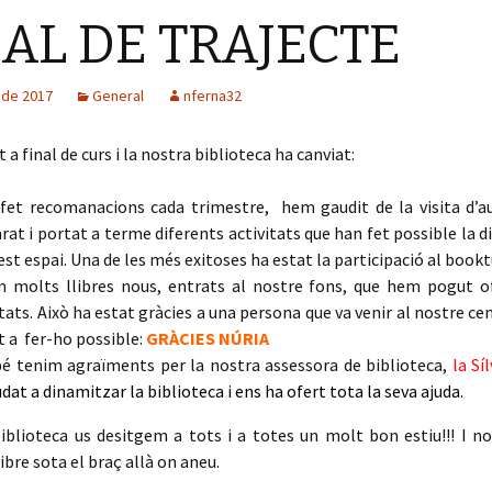
NAL DE TRAJECTE
 de 2017
General
nferna32
a final de curs i la nostra biblioteca ha canviat:
et recomanacions cada trimestre, hem gaudit de la visita d’a
rat i portat a terme diferents activitats que han fet possible la 
est espai. Una de les més exitoses ha estat la participació al book
 molts llibres nous, entrats al nostre fons, que hem pogut o
ats. Això ha estat gràcies a una persona que va venir al nostre cen
t a fer-ho possible:
GRÀCIES NÚRIA
 tenim agraïments per la nostra assessora de biblioteca,
la Síl
udat a dinamitzar la biblioteca i ens ha ofert tota la seva ajuda.
iblioteca us desitgem a tots i a totes un molt bon estiu!!! I n
ibre sota el braç allà on aneu.