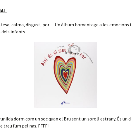
IAL
istesa, calma, disgust, por… Un álbum homentage a les emocions i
dels infants.
runilda dorm com un soc quan el Bru sent un soroll estrany. És un d
 treu fum pel nas. FFFF!