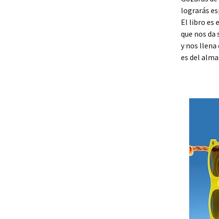
lograrás e
El libro es
que nos da 
y nos llena 
es del alma