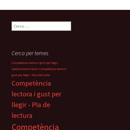
C
e
r
c
a
Cerca per temes
:
Competència lectora i gust per llegir -
Apadrinament lector
Competència lectora i
gust per llegir - Hora del conte
Competència
lectora i gust per
llegir - Pla de
lectura
Competència