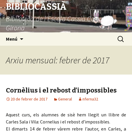
BIBLIOCASSIÀ
Biblioteca de l'Escola Cassià Costal de
Girona
Vés
Cerca:
Menú
al
contingut
Arxiu mensual: febrer de 2017
Cornèlius i el rebost d’impossibles
20 de febrer de 2017
General
nferna32
Aquest curs, els alumnes de sisè hem llegit un llibre de
Carles Sala i Vila: Cornelius i el rebost d’impossibles.
El dimarts 14 de febrer vàrem rebre l’autor, en Carles, a