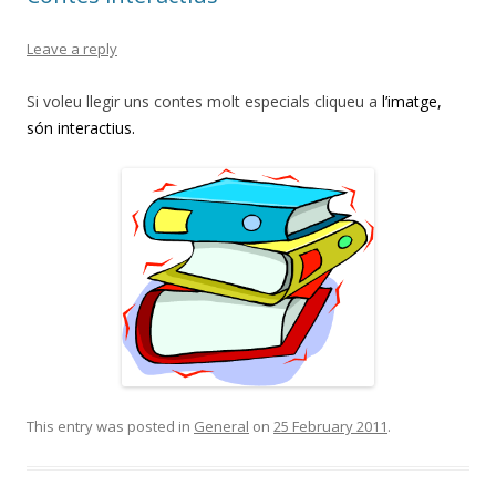
Leave a reply
Si voleu llegir uns contes molt especials cliqueu a
l’imatge
,
són interactius.
This entry was posted in
General
on
25 February 2011
.