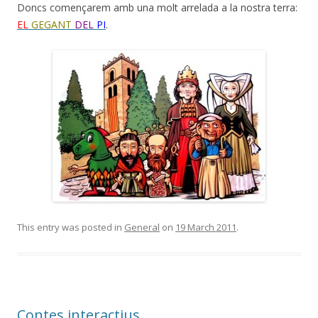
Doncs començarem amb una molt arrelada a la nostra terra:
EL
GEGANT
DEL
PI
.
This entry was posted in
General
on
19 March 2011
.
Contes interactius