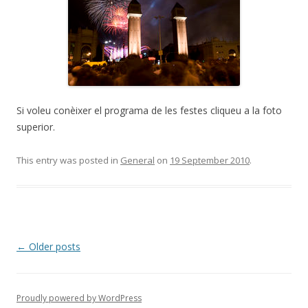
Si voleu conèixer el programa de les festes cliqueu a la foto
superior.
This entry was posted in
General
on
19 September 2010
.
Post
←
Older posts
navigation
Proudly powered by WordPress