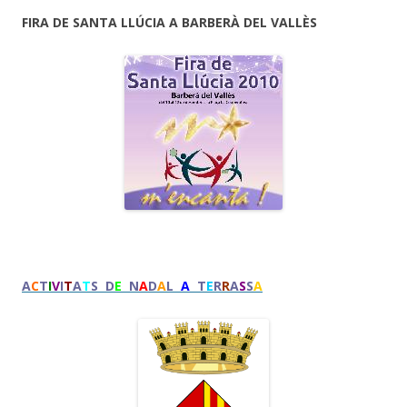
FIRA DE SANTA LLÚCIA A BARBERÀ DEL VALLÈS
A
C
T
I
V
I
T
A
T
S D
E
N
A
D
A
L
A
T
E
R
R
A
S
S
A