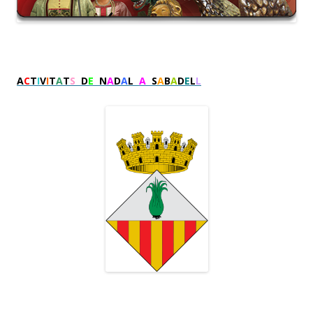
A
C
T
I
V
I
T
A
T
S
D
E
N
A
D
A
L
A
S
A
B
A
D
E
L
L