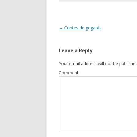
Post
←
Contes de gegants
navigation
Leave a Reply
Your email address will not be published
Comment