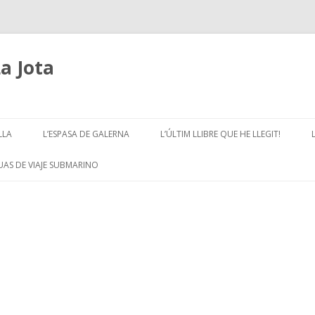
La Jota
Skip
to
LLA
L’ESPASA DE GALERNA
L’ÚLTIM LLIBRE QUE HE LLEGIT!
content
GUAS DE VIAJE SUBMARINO