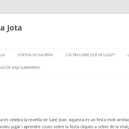
La Jota
Skip
to
LLA
L’ESPASA DE GALERNA
L’ÚLTIM LLIBRE QUE HE LLEGIT!
content
GUAS DE VIAJE SUBMARINO
es celebra la revetlla de Sant Joan. Aquesta és un festa molt arrelad
 voleu jugar i aprendre coses sobre la festa cliqueu a sobre de la imat