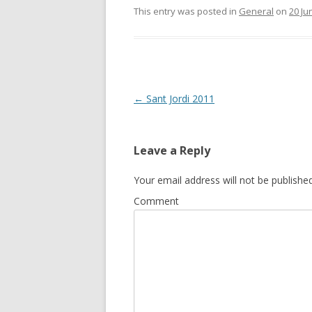
This entry was posted in
General
on
20 Ju
Post
←
Sant Jordi 2011
navigation
Leave a Reply
Your email address will not be published
Comment