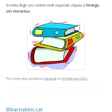
Si voleu llegir uns contes molt especials cliqueu a
l’imatge
,
són interactius.
This entry was posted in
General
on
25 February 2011
.
Bibarnabloc.cat