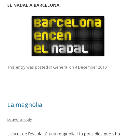
EL NADAL A BARCELONA
This entry was posted in
General
on
4 December 2010
.
La magnolia
Leave a reply
L’escut de l’escola té una magnolia i fa pocs dies que s’ha