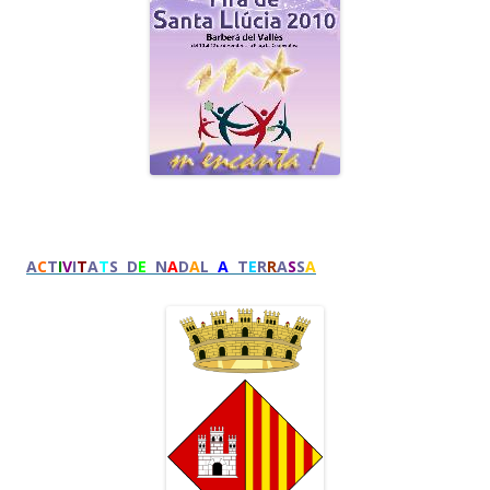
A
C
T
I
V
I
T
A
T
S D
E
N
A
D
A
L
A
T
E
R
R
A
S
S
A