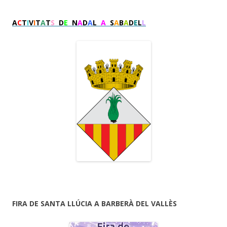
A
C
T
I
V
I
T
A
T
S
D
E
N
A
D
A
L
A
S
A
B
A
D
E
L
L
FIRA DE SANTA LLÚCIA A BARBERÀ DEL VALLÈS