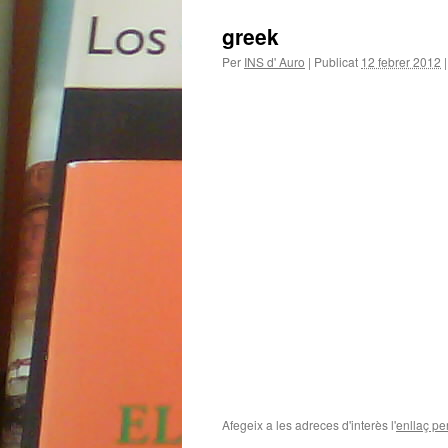
greek
Per
INS d' Auro
|
Publicat
12 febrer 2012
|
Afegeix a les adreces d'interès l'
enllaç p