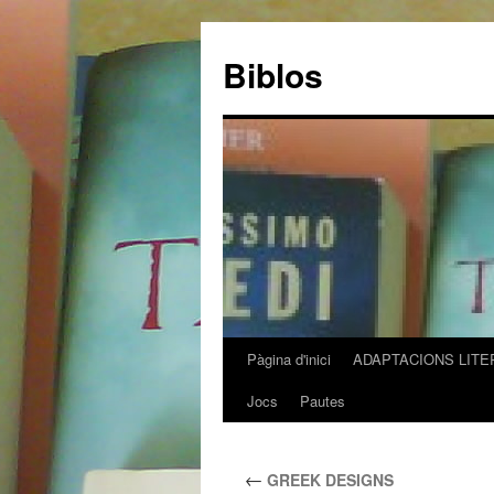
Biblos
Pàgina d'inici
ADAPTACIONS LITER
Vés
Jocs
Pautes
al
contingut
←
GREEK DESIGNS