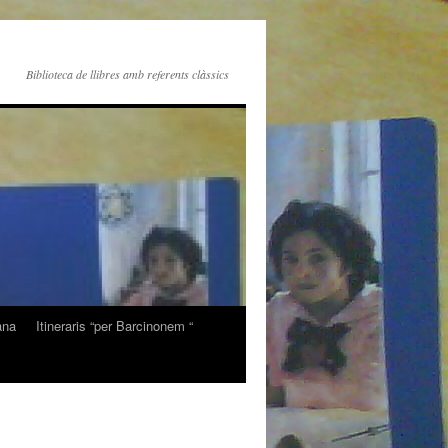
Biblioteca de llibres amb referents clàssics
ana
Itineraris “per Barcinonem “