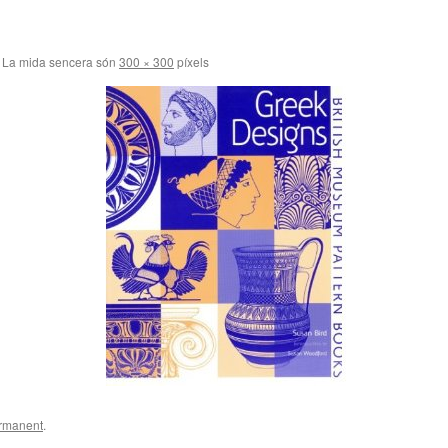
La mida sencera són
300 × 300
píxels
ermanent
.