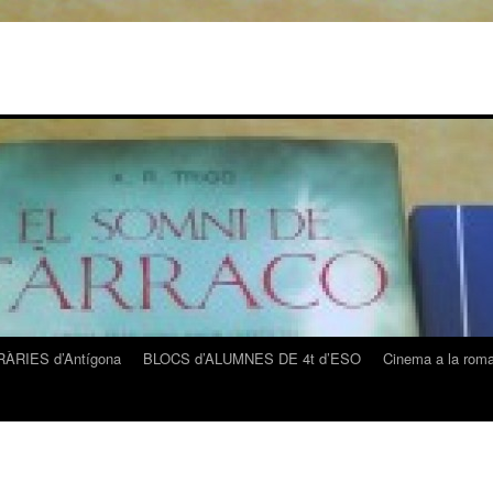
ÀRIES d’Antígona
BLOCS d’ALUMNES DE 4t d’ESO
Cinema a la rom