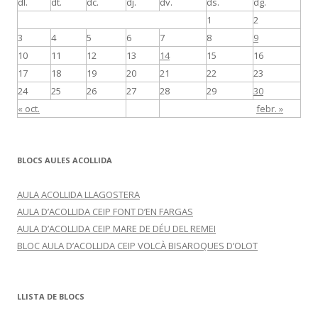
dl.
dt.
dc.
dj.
dv.
ds.
dg.
1
2
3
4
5
6
7
8
9
10
11
12
13
14
15
16
17
18
19
20
21
22
23
24
25
26
27
28
29
30
« oct.
febr. »
BLOCS AULES ACOLLIDA
AULA ACOLLIDA LLAGOSTERA
AULA D’ACOLLIDA CEIP FONT D’EN FARGAS
AULA D’ACOLLIDA CEIP MARE DE DÉU DEL REMEI
BLOC AULA D’ACOLLIDA CEIP VOLCÀ BISAROQUES D’OLOT
LLISTA DE BLOCS