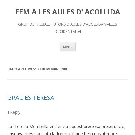
FEM A LES AULES D’ ACOLLIDA
GRUP DE TREBALL TUTORS D’AULES D’ACOLLIDA VALLÈS
OCCIDENTAL VI
Skip
Menu
to
content
DAILY ARCHIVES:
30 NOVEMBRE 2008
GRÀCIES TERESA
1 Reply
La Teresa Membrilla ens envia aquest preciosa presentació,
ensenya més que tota la formació que hem pogut rebre.