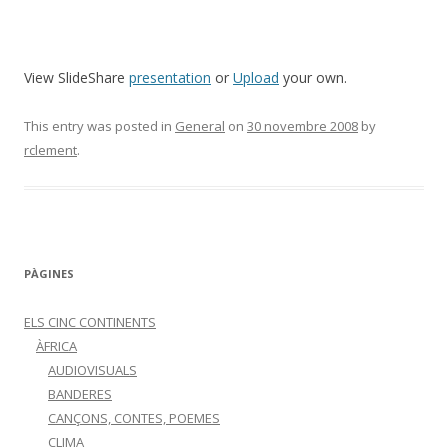
View SlideShare
presentation
or
Upload
your own.
This entry was posted in
General
on
30 novembre 2008
by
rclement
.
PÀGINES
ELS CINC CONTINENTS
ÀFRICA
AUDIOVISUALS
BANDERES
CANÇONS, CONTES, POEMES
CLIMA