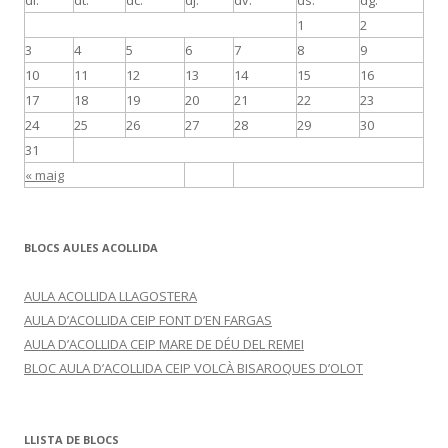
dl.
dt.
dc.
dj.
dv.
ds.
dg.
1
2
3
4
5
6
7
8
9
10
11
12
13
14
15
16
17
18
19
20
21
22
23
24
25
26
27
28
29
30
31
« maig
BLOCS AULES ACOLLIDA
AULA ACOLLIDA LLAGOSTERA
AULA D’ACOLLIDA CEIP FONT D’EN FARGAS
AULA D’ACOLLIDA CEIP MARE DE DÉU DEL REMEI
BLOC AULA D’ACOLLIDA CEIP VOLCÀ BISAROQUES D’OLOT
LLISTA DE BLOCS