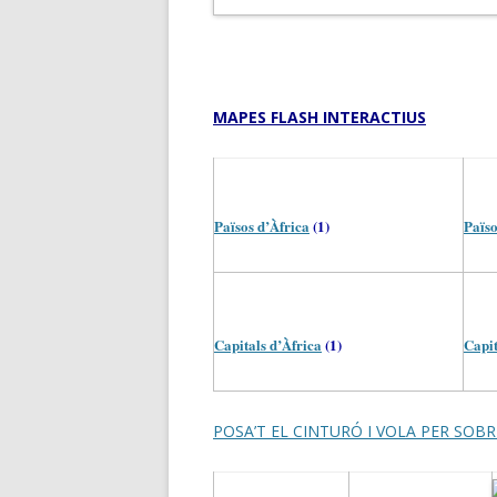
MAPES FLASH INTERACTIUS
Països d’Àfrica
(1)
Païso
Capitals d’Àfrica
(1)
Capit
POSA’T EL CINTURÓ I VOLA PER SOBR