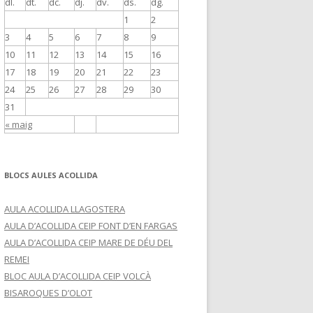
dl.
dt.
dc.
dj.
dv.
ds.
dg.
1
2
3
4
5
6
7
8
9
10
11
12
13
14
15
16
17
18
19
20
21
22
23
24
25
26
27
28
29
30
31
« maig
BLOCS AULES ACOLLIDA
AULA ACOLLIDA LLAGOSTERA
AULA D’ACOLLIDA CEIP FONT D’EN FARGAS
AULA D’ACOLLIDA CEIP MARE DE DÉU DEL
REMEI
BLOC AULA D’ACOLLIDA CEIP VOLCÀ
BISAROQUES D’OLOT