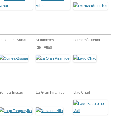
Desert del Sahara
Muntanyes
Formació Richat
de l’Atlas
Guinea-Bissau
La Gran Piràmide
Llac Chad