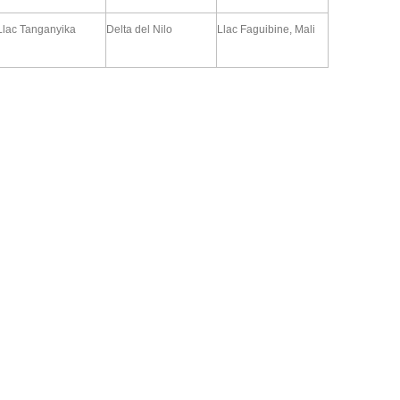
Llac Tanganyika
Delta del Nilo
Llac Faguibine, Mali