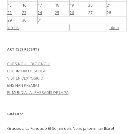
15
16
17
18
19
20
21
22
23
24
25
26
27
28
29
30
31
« febr.
abr. »
ARTICLES RECENTS
CURS NOU… BLOC NOU!
L’ÚLTIM DIA D’ESCOLA!
VISITEN L’EXPOSICIÓ…
ENS HAN PREMIAT!
EL MUNDIAL AL PASSADÍS DE LA 7A
GRÀCIES!
Gràcies a La Fundació El Somni dels Nens ja tenim un llibre!