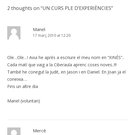
2 thoughts on “
UN CURS PLE D’EXPERIÈNCIES
”
Manel
17 març 2010 at 12:20
Ole…Ole…! Avui he après a escriure el meu nom en “XINÈS”..
Cada matí que vaig a la Ciberaula aprenc coses noves..!!!
També he conegut la Judit, en Jason i en Daniel. En Joan ja el
coneixia….
Fins un altre dia
Manel (voluntari)
Mercè