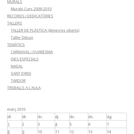
MURALS
Murals Curs 2009-2010
RECORDS I DEDICATÒRIES
TALLERS
TALLER DE PLÀSTICA (dimecres oberts)
Taller Dibuix
TEMÀTICS
CARNAVAL i QUARESMA
DIES ESPECIALS
NADAL
SANT JORDI
TARDOR
TREBALLS A L'AULA
març 2010
dl.
dt.
dc.
dj.
dv.
ds.
dg.
1
2
3
4
5
6
7
8
9
10
11
12
13
14