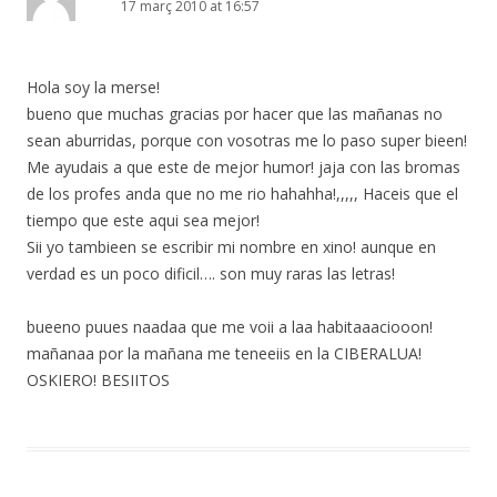
17 març 2010 at 16:57
Hola soy la merse!
bueno que muchas gracias por hacer que las mañanas no
sean aburridas, porque con vosotras me lo paso super bieen!
Me ayudais a que este de mejor humor! jaja con las bromas
de los profes anda que no me rio hahahha!,,,,, Haceis que el
tiempo que este aqui sea mejor!
Sii yo tambieen se escribir mi nombre en xino! aunque en
verdad es un poco dificil…. son muy raras las letras!
bueeno puues naadaa que me voii a laa habitaaaciooon!
mañanaa por la mañana me teneeiis en la CIBERALUA!
OSKIERO! BESIITOS