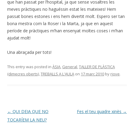
que han passat per l’hospital, ja que sense vosaltres les
meves pràctiques no haguéssin estat les mateixes! Hem
passat bones estones i ens hem divertit molt. Espero ser tan
bona mestra com la Roser i la Marta, ja que en aquest
període de pràctiques m’han ensenyat moltes coses i m’han
ajudat molt!
Una abraçada per tots!
This entry was posted in
ÀSIA
,
General
,
TALLER DE PLÀSTICA
(dimecres oberts)
,
TREBALLS A L'AULA
on
17 març 2010
by
rjove
.
Post
←
QUI DEIA QUE NO
Fes el teu quadre xinès
→
navigation
TOCARÍEM LA NEU?