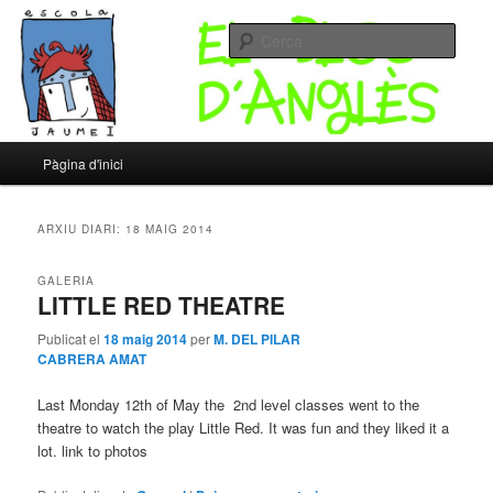
Un altre bloc d’XTECBlocs
Cerca
Escola Jaume I – Bloc d'Anglès
Menú
Pàgina d'inici
Aneu
Aneu
principal
al
al
ARXIU DIARI:
18 MAIG 2014
contingut
contingut
GALERIA
LITTLE RED THEATRE
principal
secundari
Publicat el
18 maig 2014
per
M. DEL PILAR
CABRERA AMAT
Last Monday 12th of May the 2nd level classes went to the
theatre to watch the play Little Red. It was fun and they liked it a
lot. link to photos