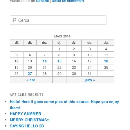
Publicat dins de
General
|
Deixa un comentari
C
e
r
c
MAIG 2014
a
dl.
dt.
dc.
dj.
dv.
ds.
dg.
1
2
3
4
5
6
7
8
9
10
11
12
13
14
15
16
17
18
19
20
21
22
23
24
25
26
27
28
29
30
31
« abr.
juny »
ARTICLES RECENTS
Hello! Here it goes some pics of this course. Hope you enjoy
them!
HAPPY SUMMER
MERRY CHRISTMAS!!
SAYING HELLO 2B