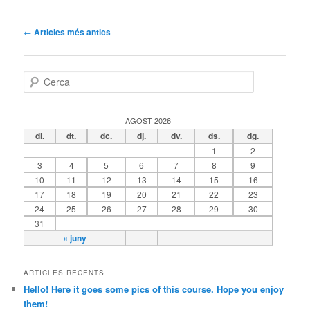
Navegació
←
Articles més antics
pels
articles
C
e
r
c
AGOST 2026
a
dl.
dt.
dc.
dj.
dv.
ds.
dg.
1
2
3
4
5
6
7
8
9
10
11
12
13
14
15
16
17
18
19
20
21
22
23
24
25
26
27
28
29
30
31
« juny
ARTICLES RECENTS
Hello! Here it goes some pics of this course. Hope you enjoy
them!