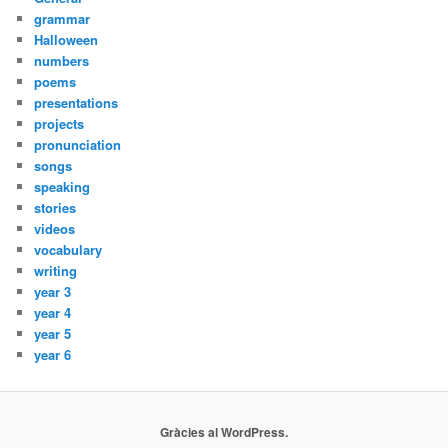
grammar
Halloween
numbers
poems
presentations
projects
pronunciation
songs
speaking
stories
videos
vocabulary
writing
year 3
year 4
year 5
year 6
Gràcies al WordPress.