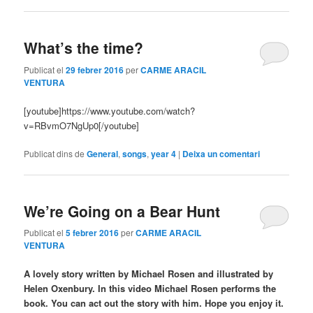
What’s the time?
Publicat el
29 febrer 2016
per
CARME ARACIL
VENTURA
[youtube]https://www.youtube.com/watch?
v=RBvmO7NgUp0[/youtube]
Publicat dins de
General
,
songs
,
year 4
|
Deixa un comentari
We’re Going on a Bear Hunt
Publicat el
5 febrer 2016
per
CARME ARACIL
VENTURA
A lovely story written by Michael Rosen and illustrated by
Helen Oxenbury. In this video Michael Rosen performs the
book. You can act out the story with him. Hope you enjoy it.