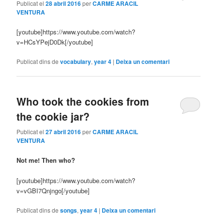
Publicat el
28 abril 2016
per
CARME ARACIL
VENTURA
[youtube]https://www.youtube.com/watch?
v=HCsYPejD0Dk[/youtube]
Publicat dins de
vocabulary
,
year 4
|
Deixa un comentari
Who took the cookies from
the cookie jar?
Publicat el
27 abril 2016
per
CARME ARACIL
VENTURA
Not me! Then who?
[youtube]https://www.youtube.com/watch?
v=vGBI7Qnjngo[/youtube]
Publicat dins de
songs
,
year 4
|
Deixa un comentari