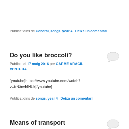
Publicat dins de
General
,
songs
,
year 4
|
Deixa un comentari
Do you like broccoli?
Publicat el
17 maig 2016
per
CARME ARACIL
VENTURA
[youtube]https://www.youtube.com/watch?
v=frN3nvhIHUk[/youtube]
Publicat dins de
songs
,
year 4
|
Deixa un comentari
Means of transport