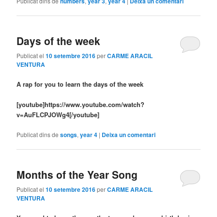
Publicat dins de
numbers
,
year 3
,
year 4
|
Deixa un comentari
Days of the week
Publicat el
10 setembre 2016
per
CARME ARACIL
VENTURA
A rap for you to learn the days of the week
[youtube]https://www.youtube.com/watch?
v=AuFLCPJOWg4[/youtube]
Publicat dins de
songs
,
year 4
|
Deixa un comentari
Months of the Year Song
Publicat el
10 setembre 2016
per
CARME ARACIL
VENTURA