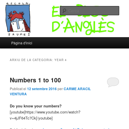
Un altre bloc d’XTECBlocs
Cerca
Escola Jaume I – Bloc d'Anglès
Menú
Pàgina d'inici
Aneu
Aneu
principal
al
al
ARXIU DE LA CATEGORIA:
YEAR 4
contingut
contingut
Numbers 1 to 100
principal
secundari
Publicat el
12 setembre 2016
per
CARME ARACIL
VENTURA
Do you know your numbers?
[youtube]https://www.youtube.com/watch?
v=4jJF64Tc7Ck[/youtube]