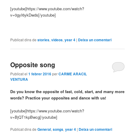
[youtube]https://www.youtube.com/watch?
v=0gyI6ykDwds[/youtube]
Publicat dins de
stories
,
videos
,
year 4
|
Deixa un comentari
Opposite song
Publicat el
1 febrer 2016
per
CARME ARACIL
VENTURA
Do you know the opposite of fast, cold, start, and many more
words? Practice your opposites and dance with us!
[youtube]https://www.youtube.com/watch?
v=BjQT1kpBwcg[/youtube]
Publicat dins de
General
,
songs
,
year 4
|
Deixa un comentari