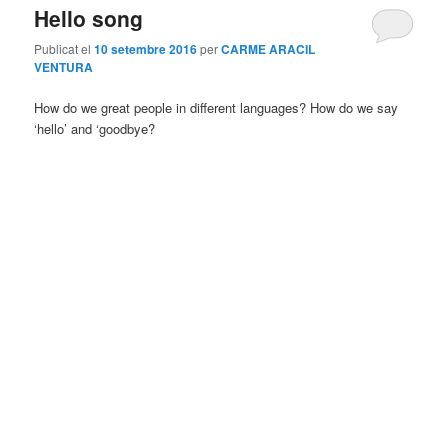
Hello song
Publicat el
10 setembre 2016
per
CARME ARACIL
VENTURA
How do we great people in different languages? How do we say
‘hello’ and ‘goodbye?