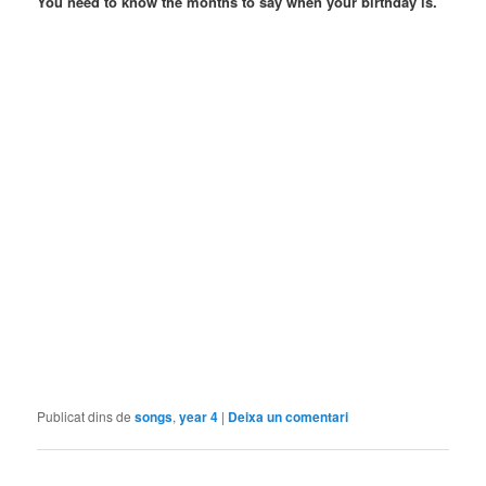
You need to know the months to say when your birthday is.
Publicat dins de
songs
,
year 4
|
Deixa un comentari