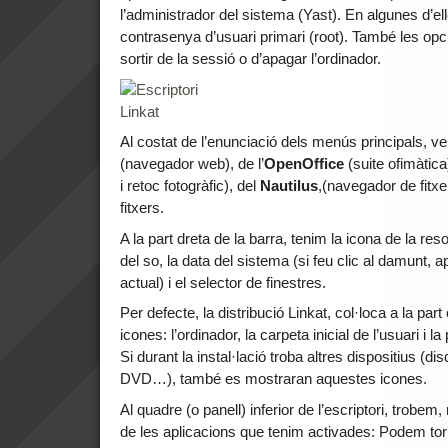
l’administrador del sistema (Yast). En algunes d’el
contrasenya d’usuari primari (root). També les opci
sortir de la sessió o d’apagar l’ordinador.
Al costat de l’enunciació dels menús principals, ve
(navegador web), de l’
OpenOffice
(suite ofimàtica
i retoc fotogràfic), del
Nautilus
,(navegador de fitxe
fitxers.
A la part dreta de la barra, tenim la icona de la reso
del so, la data del sistema (si feu clic al damunt, 
actual) i el selector de finestres.
Per defecte, la distribució Linkat, col·loca a la part
icones: l’ordinador, la carpeta inicial de l’usuari i 
Si durant la instal·lació troba altres dispositius 
DVD…), també es mostraran aquestes icones.
Al quadre (o panell) inferior de l’escriptori, trobem
de les aplicacions que tenim activades: Podem torna