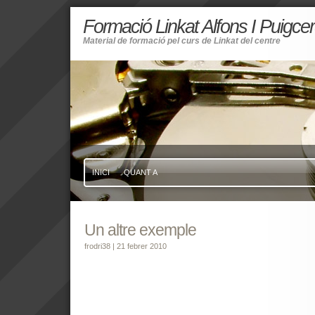
Formació Linkat Alfons I Puigce
Material de formació pel curs de Linkat del centre
INICI
QUANT A
Un altre exemple
frodri38
| 21 febrer 2010