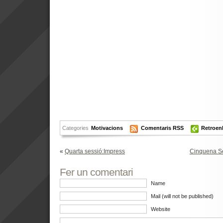
Categories
Motivacions
Comentaris RSS
Retroenl
«
Quarta sessió:Impress
Cinquena Se
Fer un comentari
Name
Mail (will not be published)
Website