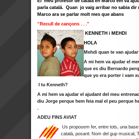
El meu profesor de catala en Marco em va ajud
parla catalá. Quan jo vaig arribar no sabia dir 
Marco ara se parlar molt mes que abans
“Recull de cançons . . .”
KENNETH i MEHDI
HOLA
Mehdi quan te van ajudar
A mi hem va ajudar el me
que es diu Bernardo perqu
que yo era porter i vam xu
I tu Kenneth?
A mi hem va ajudar el ajudant del meu entrena
diu Jorge perque hem feia mal el peu perque 
.
ADEU FINS AVIAT
Us proposem fer, entre tots, una bas
català, posant: Nom del gup musical, T