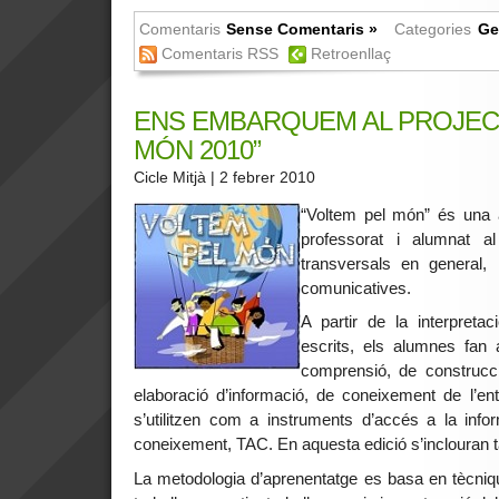
Comentaris
Sense Comentaris »
Categories
Ge
Comentaris RSS
Retroenllaç
ENS EMBARQUEM AL PROJEC
MÓN 2010”
Cicle Mitjà
| 2 febrer 2010
“Voltem pel món” és una ac
professorat i alumnat a
transversals en gene
comunicatives.
A partir de la interpretac
escrits, els alumnes fan a
comprensió, de construcc
elaboració d’informació, de coneixement de l’ento
s’utilitzen com a instruments d’accés a la info
coneixement, TAC. En aquesta edició s’inclouran ta
La metodologia d’aprenentatge es basa en tècniqu