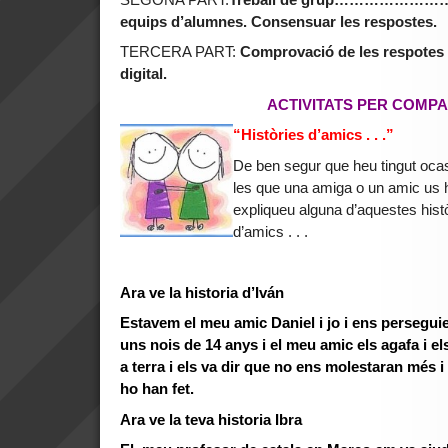
equips d’alumnes. Consensuar les respostes.
TERCERA PART:
Comprovació de les respotes 
digital.
ACTIVITATS PER COMPA
“Històries d’amics . . .”
De ben segur que heu tingut ocas
les que una amiga o un amic us 
expliqueu alguna d’aquestes histò
d’amics . . .
Ara ve la historia d’Iván
Estavem el meu amic Daniel i jo i ens persegui
uns nois de 14 anys i el meu amic els agafa i els
a terra i els va dir que no ens molestaran més i
ho han fet.
Ara ve la teva historia Ibra