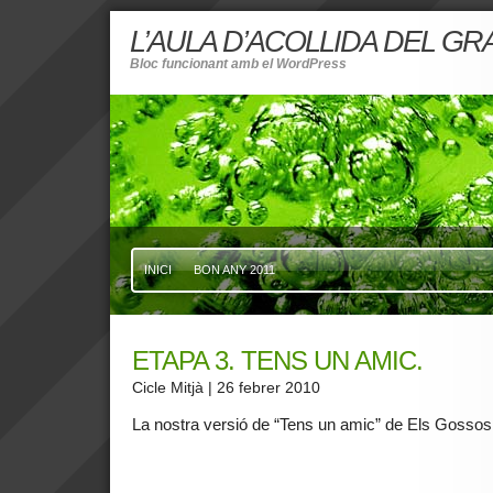
L’AULA D’ACOLLIDA DEL G
Bloc funcionant amb el WordPress
INICI
BON ANY 2011
ETAPA 3. TENS UN AMIC.
Cicle Mitjà
| 26 febrer 2010
La nostra versió de “Tens un amic” de Els Gossos