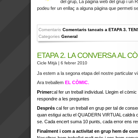
del grup, La pàgina web del grup i un
podeu fer un enllaç a alguna pàgina que permeti se
Comentaris
Comentaris tancats
a ETAPA 3. TEN
Categories
General
ETAPA 2. LA CONVERSA AL C
Cicle Mitjà
| 6 febrer 2010
Ja estem a la segona etapa del nostre particular vi
Ara treballem
EL CÒMIC.
Primer
cal fer un treball individual. Llegim el còm
respondre a les preguntes
Després
cal fer un treball en grup per tal de cons
quan estigui actiu el QUADERN VIRTUAL caldrà c
se. Cada encert suma 10 punts, cada error ens res
Finalment i com a activitat en grup hem de com
Nosaltres hem treballat molt més i ens hem convert