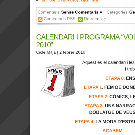
–
For more funny videos, click here
Comentaris
Sense Comentaris »
Categories
Ge
Comentaris RSS
Retroenllaç
CALENDARI I PROGRAMA “VO
2010”
Cicle Mitjà
| 2 febrer 2010
Aquest és el calendari i le
i treb
ETAPA 0.
ENS
ETAPA 1
.
FEM DE DONE
ETAPA 2
.
CÒMICS, L
ETAPA 3.
UNA NARRACI
DOBLATGE DE VEUS
ETAPA 4.
LA MODA D’ESTA
ACABEM
.