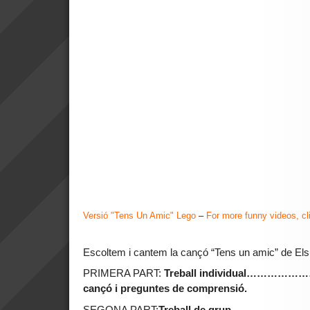
Versió "Tens Un Amic" Lego
–
For more funny videos, cl
Escoltem i cantem la cançó “Tens un amic” de El
PRIMERA PART:
Treball individual
…………………..L
cançó i preguntes de comprensió.
SEGONA PART:
Treball de grup…………………