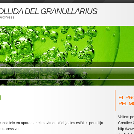
COLLIDA DEL GRANULLARIUS
ordPress
N
EL PR
PEL M
Voltem pe
consisteix en aparentar el moviment d’objectes estàtics per mitjà
Creative
s successives.
http://www