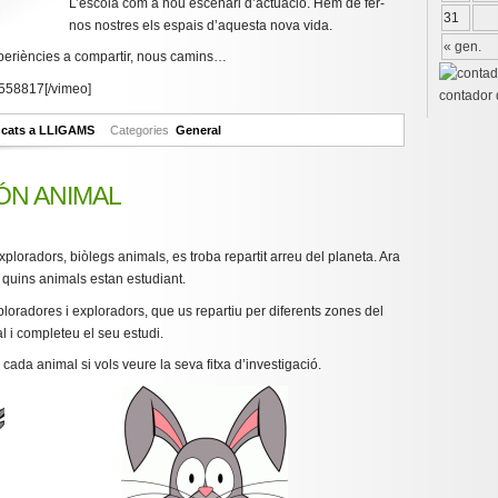
L’escola com a nou escenari d’actuació. Hem de fer-
31
nos nostres els espais d’aquesta nova vida.
« gen.
eriències a compartir, nous camins…
3558817[/vimeo]
contador 
ncats
a LLIGAMS
Categories
General
MÓN ANIMAL
ploradors, biòlegs animals, es troba repartit arreu del planeta. Ara
 quins animals estan estudiant.
oradores i exploradors, que us repartiu per diferents zones del
l i completeu el seu estudi.
 cada animal si vols veure la seva fitxa d’investigació.