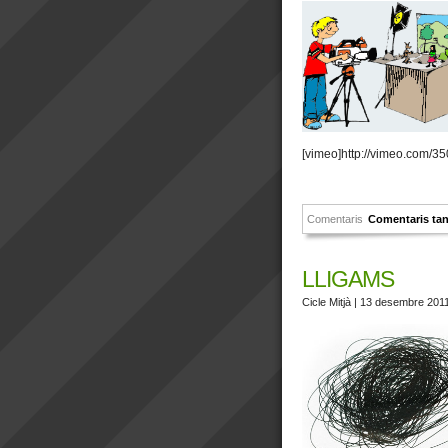
[vimeo]http://vimeo.com/3
Comentaris
Comentaris ta
LLIGAMS
Cicle Mitjà
| 13 desembre 201