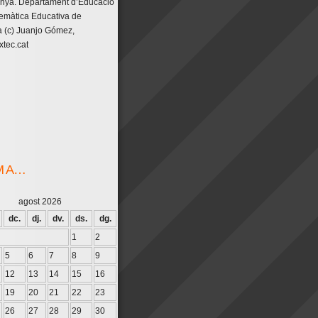
unya. Departament d’Educació
emàtica Educativa de
 (c) Juanjo Gómez,
tec.cat
M A…
agost 2026
dc.
dj.
dv.
ds.
dg.
1
2
5
6
7
8
9
12
13
14
15
16
19
20
21
22
23
26
27
28
29
30