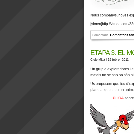
Nous companys, noves exp
[vimeo]http://vimeo.com/3
Comentaris
Comentaris ta
ETAPA 3. EL 
Cicle Mitjà
| 19 febrer 2011
Un grup d’exploradores i ex
mateix no se sap on són ni
Us proposem que feu d’expl
planeta, que trieu un anima
CLICA
sobre