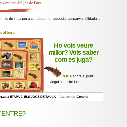
versió de l’oca per a col·laborar en aquesta campanya sòlidària tan
ió al bosc
Ho vols veure
millor? Vols saber
com es juga?
CLICA
sobre el pont i
benvingut al nostre joc.
ncats
a ETAPA 2. ELS JOCS DE TAULA
Categories
General
CENTRE?