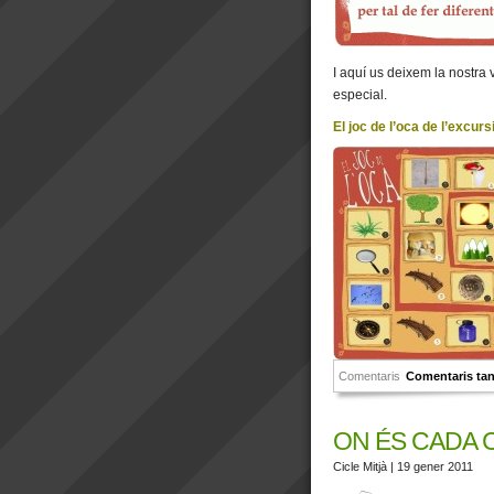
I aquí us deixem la nostra 
especial.
El joc de l’oca de l’excurs
Comentaris
Comentaris ta
ON ÉS CADA 
Cicle Mitjà
| 19 gener 2011