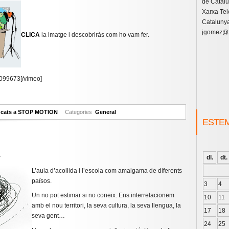
de Catal
Xarxa Tel
Catalunya
jgomez@x
CLICA
la imatge i descobriràs com ho vam fer.
5099673[/vimeo]
ncats
a STOP MOTION
Categories
General
ESTE
1
dl.
dt.
L’aula d’acollida i l’escola com amalgama de diferents
països.
3
4
Un no pot estimar si no coneix. Ens interrelacionem
10
11
amb el nou territori, la seva cultura, la seva llengua, la
17
18
seva gent…
24
25