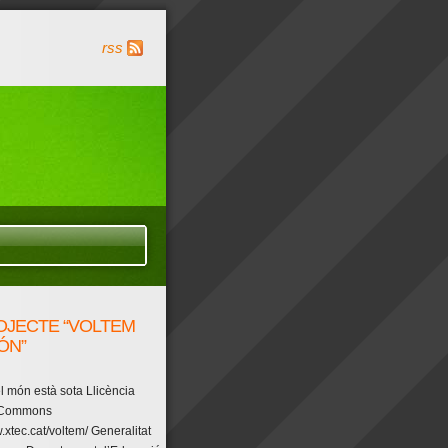
rss
OJECTE “VOLTEM
ÓN”
l món està sota Llicència
 Commons
.xtec.cat/voltem/ Generalitat