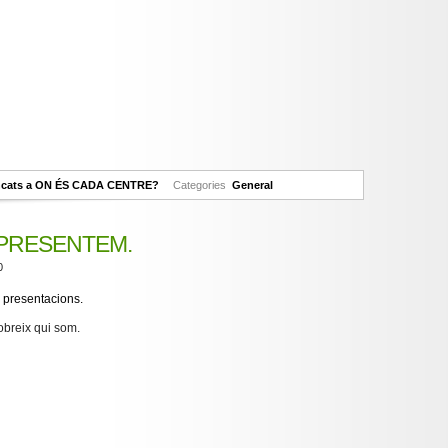
ncats
a ON ÉS CADA CENTRE?
Categories
General
 PRESENTEM.
0
 presentacions.
obreix qui som.