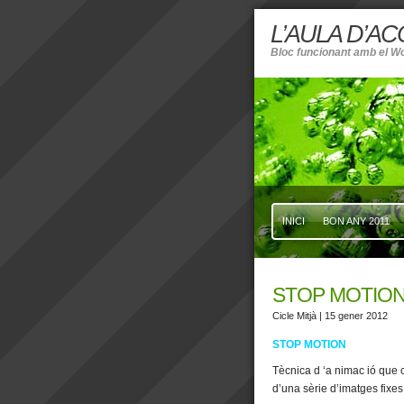
L’AULA D’A
Bloc funcionant amb el W
INICI
BON ANY 2011
STOP MOTIO
Cicle Mitjà
| 15 gener 2012
STOP MOTION
Tècnica d
‘a
nimac
ió que 
d’una sèrie d’imatges fixe