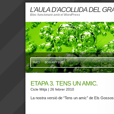
L’AULA D’ACOLLIDA DEL G
Bloc funcionant amb el WordPress
INICI
BON ANY 2011
ETAPA 3. TENS UN AMIC.
Cicle Mitjà
| 26 febrer 2010
La nostra versió de “Tens un amic” de Els Gossos