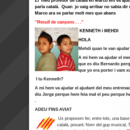
El meu profesor de catala en Marco em va ajud
parla catalá. Quan jo vaig arribar no sabia dir 
Marco ara se parlar molt mes que abans
“Recull de cançons . . .”
KENNETH i MEHDI
HOLA
Mehdi quan te van ajudar
A mi hem va ajudar el me
que es diu Bernardo perqu
que yo era porter i vam xu
I tu Kenneth?
A mi hem va ajudar el ajudant del meu entrena
diu Jorge perque hem feia mal el peu perque 
.
ADEU FINS AVIAT
Us proposem fer, entre tots, una bas
català, posant: Nom del gup musical, T