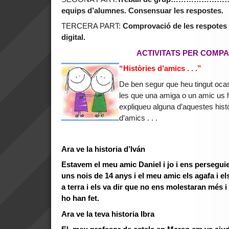
equips d’alumnes. Consensuar les respostes.
TERCERA PART:
Comprovació de les respotes 
digital.
ACTIVITATS PER COMPA
“Històries d’amics . . .”
De ben segur que heu tingut ocas
les que una amiga o un amic us 
expliqueu alguna d’aquestes histò
d’amics . . .
Ara ve la historia d’Iván
Estavem el meu amic Daniel i jo i ens persegui
uns nois de 14 anys i el meu amic els agafa i els
a terra i els va dir que no ens molestaran més i
ho han fet.
Ara ve la teva historia Ibra