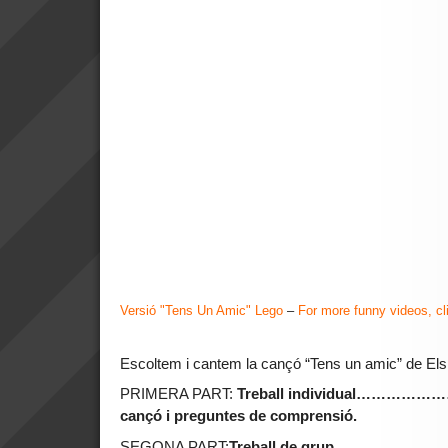
Versió "Tens Un Amic" Lego
–
For more funny videos, cl
Escoltem i cantem la cançó “Tens un amic” de El
PRIMERA PART:
Treball individual
…………………..L
cançó i preguntes de comprensió.
SEGONA PART:
Treball de grup…………………