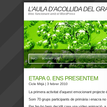
L’AULA D’ACOLLIDA DEL G
Bloc funcionant amb el WordPress
INICI
BON ANY 2011
ETAPA 0. ENS PRESENTEM
Cicle Mitjà
| 3 febrer 2010
La primera activitat d’aquest emocionant projecte 
Som 70 grups participants de primària i enacra n
Per fer-ho hem decidit crea una vídeo animació a p