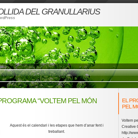
COLLIDA DEL GRANULLARIUS
ordPress
 PROGRAMA “VOLTEM PEL MÓN
EL PR
PEL M
Voltem pe
Aquest és el calendari i les etapes que hem d’anar fent i
Creative
treballant.
http://www