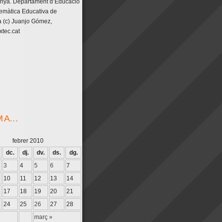
unya. Departament d’Educació
emàtica Educativa de
 (c) Juanjo Gómez,
tec.cat
M A…
febrer 2010
dc.
dj.
dv.
ds.
dg.
3
4
5
6
7
10
11
12
13
14
17
18
19
20
21
24
25
26
27
28
març »