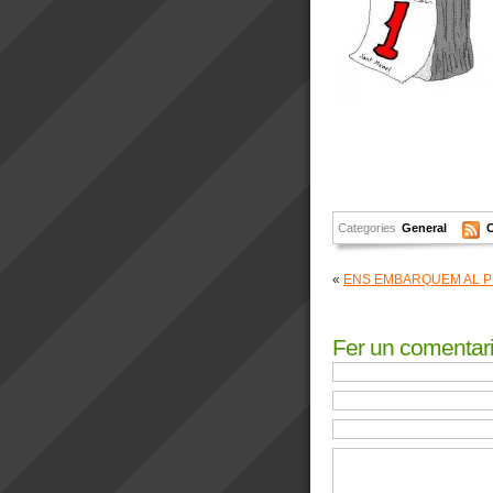
Categories
General
«
ENS EMBARQUEM AL P
Fer un comentar