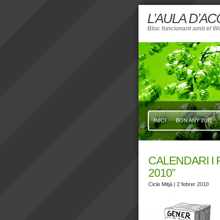
L’AULA D’A
Bloc funcionant amb el W
INICI
BON ANY 2011
CALENDARI I
2010”
Cicle Mitjà
| 2 febrer 2010