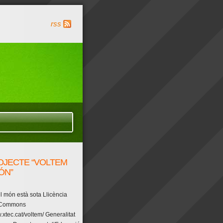
rss
OJECTE “VOLTEM
ÓN”
l món està sota Llicència
 Commons
.xtec.cat/voltem/ Generalitat