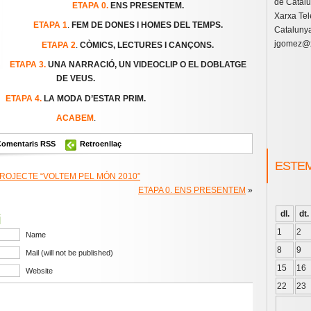
de Catal
ETAPA 0.
ENS PRESENTEM.
Xarxa Tel
ETAPA 1
.
FEM DE DONES I HOMES DEL TEMPS.
Catalunya
jgomez@x
ETAPA 2
.
CÒMICS, LECTURES I CANÇONS.
ETAPA 3.
UNA NARRACIÓ, UN VIDEOCLIP O EL DOBLATGE
DE VEUS.
ETAPA 4.
LA MODA D’ESTAR PRIM.
ACABEM
.
Comentaris RSS
Retroenllaç
ESTE
ROJECTE “VOLTEM PEL MÓN 2010”
ETAPA 0. ENS PRESENTEM
»
dl.
dt.
i
1
2
Name
8
9
Mail (will not be published)
15
16
Website
22
23