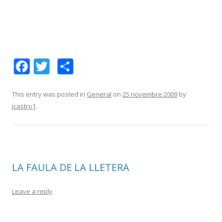
F
T
C
ac
w
o
e
itt
m
This entry was posted in
General
on
25 novembre 2009
by
jcastro1
.
b
er
p
o
ar
o
te
k
ix
LA FAULA DE LA LLETERA
Leave a reply