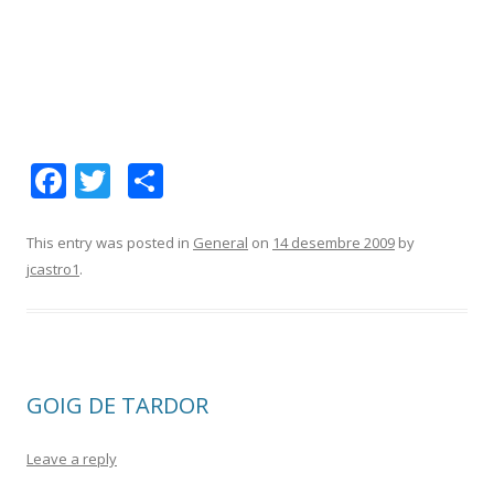
F
T
C
ac
w
o
e
itt
m
This entry was posted in
General
on
14 desembre 2009
by
jcastro1
.
b
er
p
o
ar
o
te
k
ix
GOIG DE TARDOR
Leave a reply