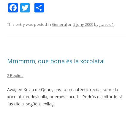
F
T
C
ac
w
o
e
itt
m
This entry was posted in
General
on
5 juny 2009
by
jcastro1
.
b
er
p
o
ar
o
te
Mmmmm, que bona és la xocolata!
k
ix
2 Replies
Avui, en Kevin de Quart, ens fa un autèntic recital sobre la
xocolata: endevinalla, poemes i acudit. Podràs escoltar-lo si
fas clic al següent enllaç: