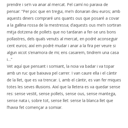
prendre i se’n va anar al mercat. Pel camí no parava de
pensar: “Per poc que en tregui, me’n donaran deu euros; amb
aquests diners compraré uns quants ous que posaré a covar
a la gallina rossa de la mestressa; d’aquests ous me’n sortiran
mitja dotzena de pollets que no tardaran a fer-se uns bons
pollastres, dels quals venuts al mercat, en podré aconseguir
cent euros; així em podré mudar i anar a la fira per veure si
algun xicot s’enamora de mi; ens casarem, tindrem una casa
i…”
Vet aquí que pensant i somiant, la noia va badar i va topar
amb un ruc que baixava pel carrer. I van caure ella i el càntir
de la llet, que es va trencar. I, amb el càntir, es van fer miques
totes les seves il·lusions. Així que la lletera es va quedar sense
res: sense vestit, sense pollets, sense ous, sense mantega,
sense nata i, sobre tot, sense llet: sense la blanca llet que
l’havia fet començar a somiar.