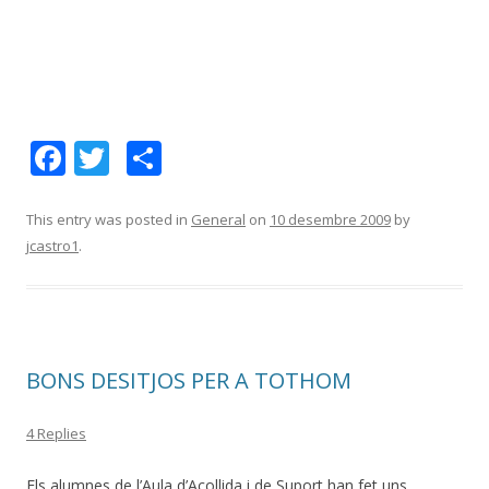
F
T
C
ac
w
o
e
itt
m
This entry was posted in
General
on
10 desembre 2009
by
jcastro1
.
b
er
p
o
ar
o
te
k
ix
BONS DESITJOS PER A TOTHOM
4 Replies
Els alumnes de l’Aula d’Acollida i de Suport han fet uns