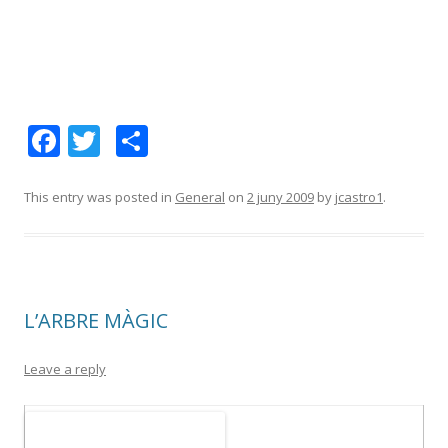
F
T
C
ac
w
o
e
itt
m
This entry was posted in
General
on
2 juny 2009
by
jcastro1
.
b
er
p
o
ar
o
te
L’ARBRE MÀGIC
k
ix
Leave a reply