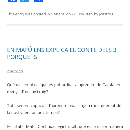
ac
w
o
e
itt
m
This entry was posted in
General
on
22 juny 2009
by
jcastro1
.
b
er
p
o
ar
o
te
EN MAFÚ ENS EXPLICA EL CONTE DELS 3
k
ix
PORQUETS
2 Replies
Què us sembla el que es pot arribar a aprendre de Català en
menys d’un any i mig?
Tots seríem capaços d’aprendre una llengua molt diferent de
la nostra en tan poc temps?
Felicitats, Mafú! Continua llegint molt, que és la millor manera