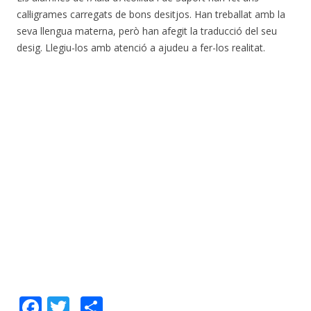
cal·ligrames carregats de bons desitjos. Han treballat amb la
seva llengua materna, però han afegit la traducció del seu
desig. Llegiu-los amb atenció a ajudeu a fer-los realitat.
F
T
C