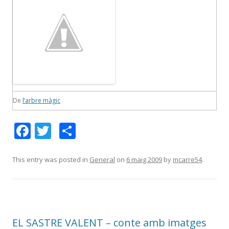
De
l’arbre màgic
F
T
C
ac
w
o
e
itt
m
This entry was posted in
General
on
6 maig 2009
by
mcarre54
.
b
er
p
o
ar
o
te
EL SASTRE VALENT – conte amb imatges
k
ix