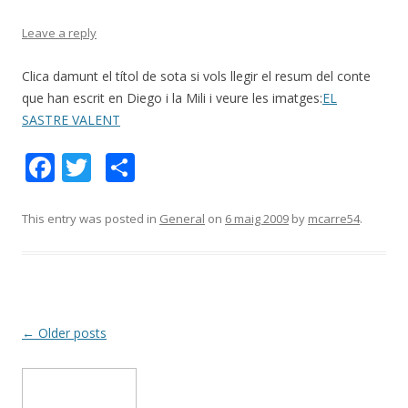
Leave a reply
Clica damunt el títol de sota si vols llegir el resum del conte
que han escrit en Diego i la Mili i veure les imatges:
EL
SASTRE VALENT
F
T
C
ac
w
o
e
itt
m
This entry was posted in
General
on
6 maig 2009
by
mcarre54
.
b
er
p
o
ar
o
te
k
ix
Post
←
Older posts
navigation