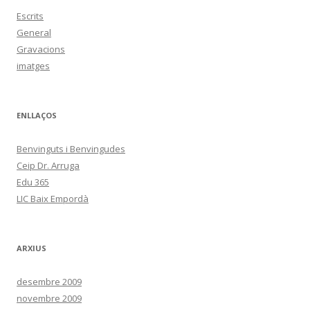
Escrits
General
Gravacions
imatges
ENLLAÇOS
Benvinguts i Benvingudes
Ceip Dr. Arruga
Edu 365
LIC Baix Empordà
ARXIUS
desembre 2009
novembre 2009