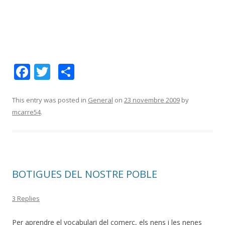
F
T
C
ac
w
o
e
itt
m
This entry was posted in
General
on
23 novembre 2009
by
mcarre54
.
b
er
p
o
ar
o
te
k
ix
BOTIGUES DEL NOSTRE POBLE
3 Replies
Per aprendre el vocabulari del comerç, els nens i les nenes