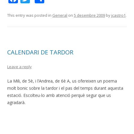
ac
w
o
e
itt
m
This entry was posted in
General
on
5 desembre 2009
by
jcastro1
.
b
er
p
o
ar
o
te
CALENDARI DE TARDOR
k
ix
Leave a reply
La Mili, de 5è, i l’Andrea, de 6è A, us ofereixen un poema
molt bonic sobre la tardor i el pas del temps durant aquesta
estació. Escolteu-lo amb atenció perquè segur que us
agradarà.