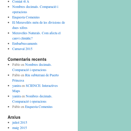
Comiat 4t A
Nombres decimals. Comparació i
operacions
Enquesta Comenius
El Meravellós món de les divisions de
dues xifres
Meravelles Naturals. Com afecta el
canvi climàtic?
Embarbussaments
Carnaval 2015
Comentaris recents
Pablo
en
Nombres decimals.
Comparació i operacions
Pablo
en
Riu subterrani de Puerto
Princesa
yanira
en
SCIENCE: Interactives
Maps
yanira
en
Nombres decimals.
Comparació i operacions
Pablo
en
Enquesta Comenius
Arxius
juliol 2015
maig 2015