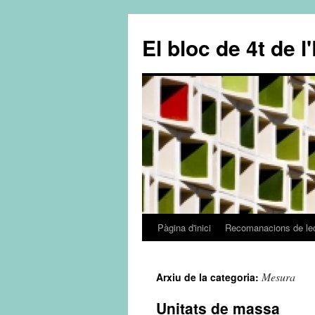
El bloc de 4t de l
Pàgina d'inici
Recomanacions de le
Vés
al
Mesura
Arxiu de la categoria:
contingut
Unitats de massa