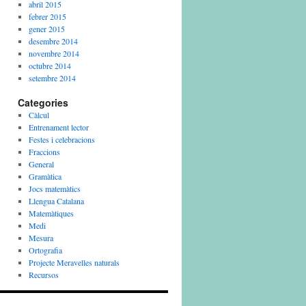
abril 2015
febrer 2015
gener 2015
desembre 2014
novembre 2014
octubre 2014
setembre 2014
Categories
Càlcul
Entrenament lector
Festes i celebracions
Fraccions
General
Gramàtica
Jocs matemàtics
Llengua Catalana
Matemàtiques
Medi
Mesura
Ortografia
Projecte Meravelles naturals
Recursos