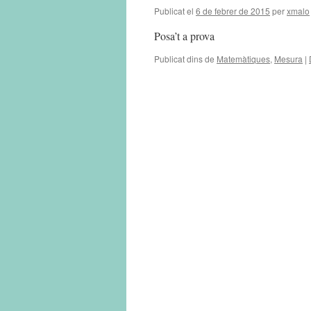
Publicat el
6 de febrer de 2015
per
xmalo
Posa’t a prova
Publicat dins de
Matemàtiques
,
Mesura
|