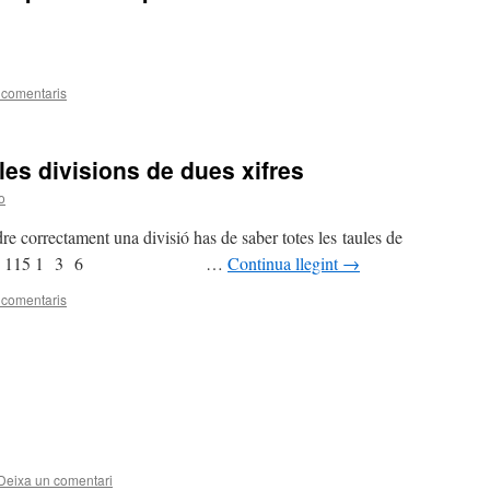
 comentaris
les divisions de dues xifres
o
re correctament una divisió has de saber totes les taules de
 2 5 0 3 8 115 1 3 6 …
Continua llegint
→
 comentaris
Deixa un comentari