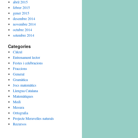
abril 2015
febrer 2015
gener 2015
desembre 2014
novembre 2014
octubre 2014
setembre 2014
Categories
Càlcul
Entrenament lector
Festes i celebracions
Fraccions
General
Gramàtica
Jocs matemàtics
Llengua Catalana
Matemàtiques
Medi
Mesura
Ortografia
Projecte Meravelles naturals
Recursos