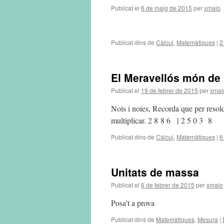
Publicat el
6 de maig de 2015
per
xmalo
Publicat dins de
Càlcul
,
Matemàtiques
|
2
El Meravellós món de 
Publicat el
19 de febrer de 2015
per
xmal
Nois i noies, Recorda que per resold
multiplicar. 2 8 8 6 |
Publicat dins de
Càlcul
,
Matemàtiques
|
6
Unitats de massa
Publicat el
6 de febrer de 2015
per
xmalo
Posa’t a prova
Publicat dins de
Matemàtiques
,
Mesura
|