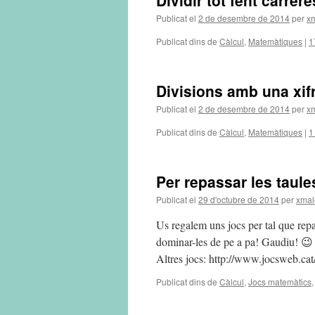
Dividir tot fent carrer
Publicat el
2 de desembre de 2014
per
x
Publicat dins de
Càlcul
,
Matemàtiques
|
1
Divisions amb una xif
Publicat el
2 de desembre de 2014
per
x
Publicat dins de
Càlcul
,
Matemàtiques
|
1
Per repassar les taules
Publicat el
29 d'octubre de 2014
per
xmal
Us regalem uns jocs per tal que repas
dominar-les de pe a pa! Gaudiu! 😉 
Altres jocs: http://www.jocsweb.
Publicat dins de
Càlcul
,
Jocs matemàtics