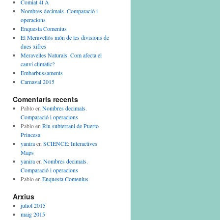
Comiat 4t A
Nombres decimals. Comparació i
operacions
Enquesta Comenius
El Meravellós món de les divisions de
dues xifres
Meravelles Naturals. Com afecta el
canvi climàtic?
Embarbussaments
Carnaval 2015
Comentaris recents
Pablo
en
Nombres decimals.
Comparació i operacions
Pablo
en
Riu subterrani de Puerto
Princesa
yanira
en
SCIENCE: Interactives
Maps
yanira
en
Nombres decimals.
Comparació i operacions
Pablo
en
Enquesta Comenius
Arxius
juliol 2015
maig 2015