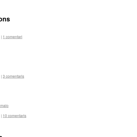
ions
|
1 comentari
|
3 comentaris
xmalo
|
10 comentaris