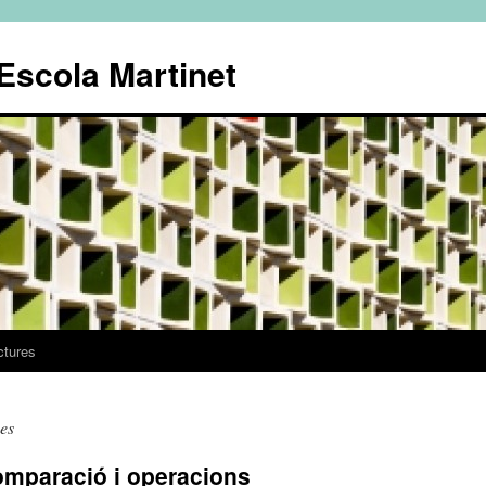
'Escola Martinet
ctures
es
mparació i operacions