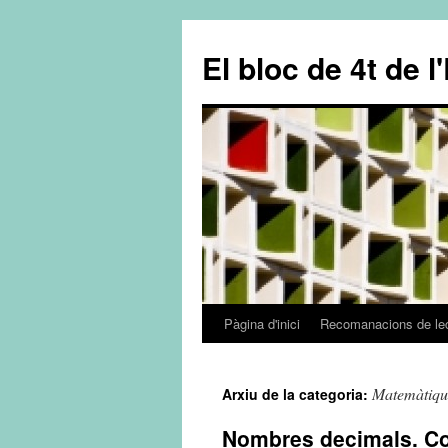
El bloc de 4t de l
Pàgina d'inici
Recomanacions de le
Vés
al
Matemàtiqu
Arxiu de la categoria:
contingut
Nombres decimals. Co