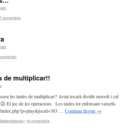
es…
malo
7 comentaris
ra
malo
 comentari
 de multiplicar!!
o
seu les taules de multiplicar!! Aviat tocarà dividir mooolt i cal
😉 El joc de les operacions Les taules tot enfonsant vaixells
cat/index.php?p=play&jocid=383 …
Continua llegint
→
,
Matemàtiques
|
16 comentaris