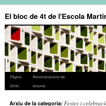
El bloc de 4t de l'Escola Marti
Pàgina
Recomanacions de
Vés
d'inici
lectures
al
contingut
Festes i celebrac
Arxiu de la categoria: