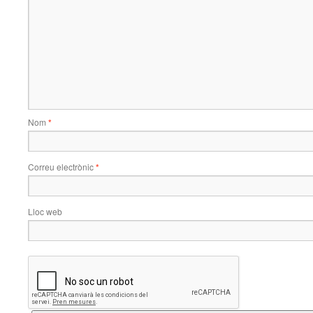
Nom
*
Correu electrònic
*
Lloc web