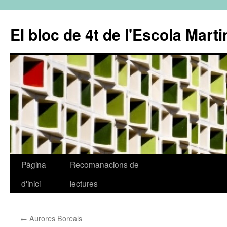
El bloc de 4t de l'Escola Marti
Pàgina
Recomanacions de
Vés
d'inici
lectures
al
contingut
←
Aurores Boreals