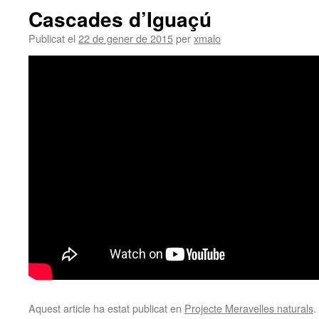
Cascades d’Iguaçú
Publicat el
22 de gener de 2015
per
xmalo
Aquest article ha estat publicat en
Projecte Meravelles naturals
.