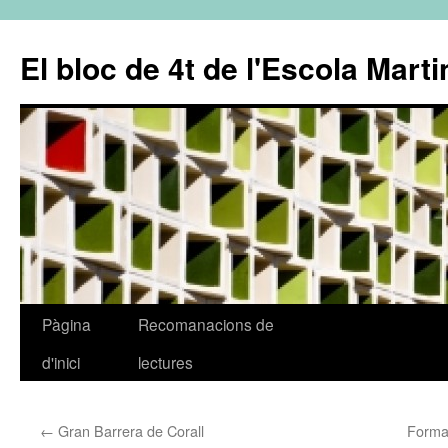
El bloc de 4t de l'Escola Marti
Pàgina
Recomanacions de
Vés
d'inici
lectures
al
contingut
←
Gran Barrera de Corall
Forma