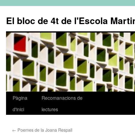
El bloc de 4t de l'Escola Marti
Pàgina
Recomanacions de
Vés
d'inici
lectures
al
contingut
←
Poemes de la Joana Respall