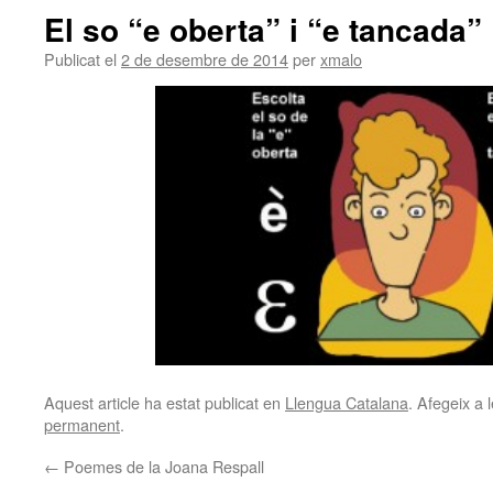
El so “e oberta” i “e tancada”
Publicat el
2 de desembre de 2014
per
xmalo
Aquest article ha estat publicat en
Llengua Catalana
. Afegeix a l
permanent
.
←
Poemes de la Joana Respall