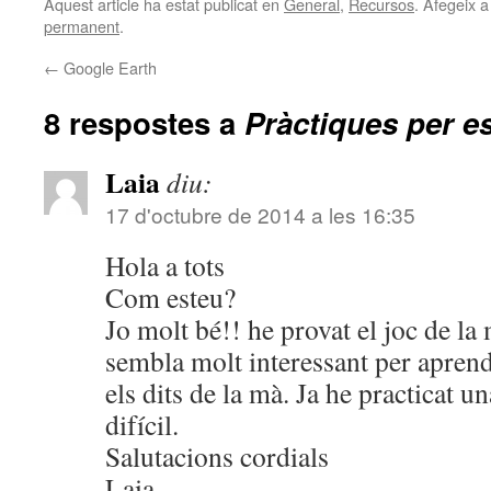
Aquest article ha estat publicat en
General
,
Recursos
. Afegeix a
permanent
.
←
Google Earth
8 respostes a
Pràctiques per es
Laia
diu:
17 d'octubre de 2014 a les 16:35
Hola a tots
Com esteu?
Jo molt bé!! he provat el joc de la
sembla molt interessant per aprend
els dits de la mà. Ja he practicat u
difícil.
Salutacions cordials
Laia