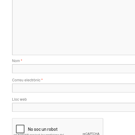
Nom
*
Correu electrònic
*
Lloc web