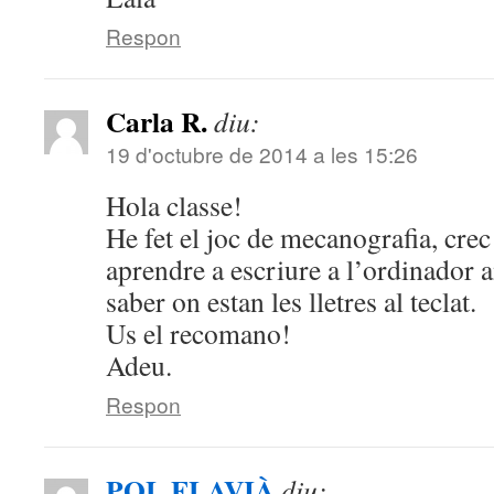
Respon
Carla R.
diu:
19 d'octubre de 2014 a les 15:26
Hola classe!
He fet el joc de mecanografia, crec
aprendre a escriure a l’ordinador am
saber on estan les lletres al teclat.
Us el recomano!
Adeu.
Respon
POL FLAVIÀ
diu: