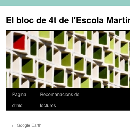
El bloc de 4t de l'Escola Marti
Pàgina
Recomanacions de
Vés
d'inici
lectures
al
contingut
←
Google Earth