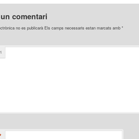
 un comentari
ectrònica no es publicarà
Els camps necessaris estan marcats amb
*
i
*