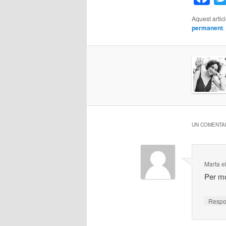
Aquest artic
permanent
.
UN COMENTAR
Marta
e
Per mo
Resp