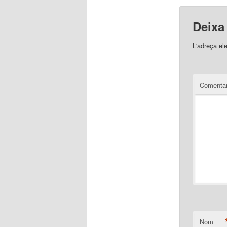
Deixa
L'adreça el
Comentar
Nom