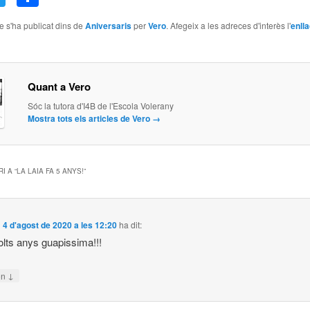
le s'ha publicat dins de
Aniversaris
per
Vero
. Afegeix a les adreces d'interès l'
enll
Quant a Vero
Sóc la tutora d'I4B de l'Escola Volerany
Mostra tots els articles de Vero
→
I A “
LA LAIA FA 5 ANYS!
”
l
4 d'agost de 2020 a les 12:20
ha dit:
lts anys guapissima!!!
↓
on