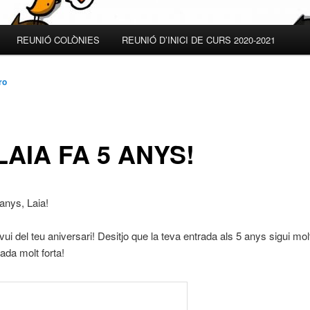
REUNIÓ COLÒNIES
REUNIÓ D’INICI DE CURS 2020-2021
ro
LAIA FA 5 ANYS!
anys, Laia!
ui del teu aniversari! Desitjo que la teva entrada als 5 anys sigui mol
da molt forta!