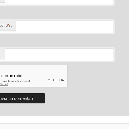
*
ectrònic