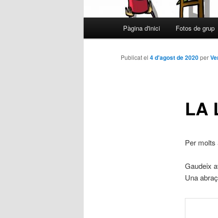
Menú
Pàgina d'inici
Fotos de grup
Aneu
principal
al
Publicat el
4 d'agost de 2020
per
Ve
contingut
LA 
principal
Per molts 
Gaudeix av
Una abraça