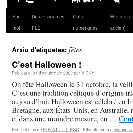
Sur
Des ressources
Outils
Être prof 
Vés
moi
FLE
numériques
ancien)
al
contingut
fêtes
Arxiu d'etiquetes:
C’est Halloween !
Publicat el
31 d'octubre de 2020
per
VICKY
On fête Halloween le 31 octobre, la veill
C’est une tradition celtique d’origine ir
aujourd’hui, Halloween est célébré en I
Bretagne, aux États-Unis, en Australie,
et dans une moindre mesure, en …
Cont
Publicat dins de
FLE A1.1 - 1r ESO
|
Etiquetat com a
chansons