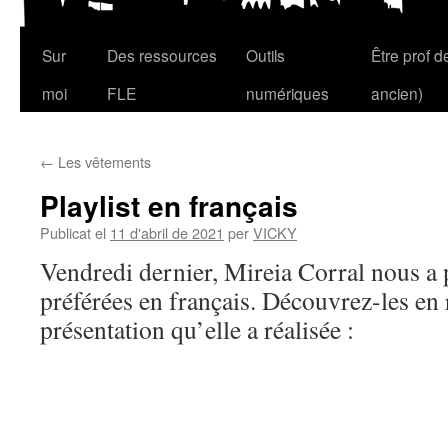
Sur
Des ressources
Outils
Être prof 
Vés
moi
FLE
numériques
ancien)
al
contingut
←
Les vêtements
Playlist en français
Publicat el
11 d'abril de 2021
per
VICKY
Vendredi dernier, Mireia Corral nous a 
préférées en français. Découvrez-les en 
présentation qu’elle a réalisée :