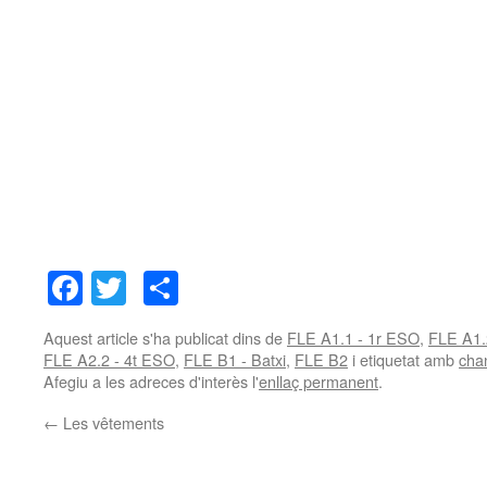
Facebook
Twitter
Comparteix
Aquest article s'ha publicat dins de
FLE A1.1 - 1r ESO
,
FLE A1.
FLE A2.2 - 4t ESO
,
FLE B1 - Batxi
,
FLE B2
i etiquetat amb
cha
Afegiu a les adreces d'interès l'
enllaç permanent
.
←
Les vêtements