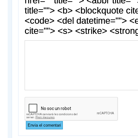
href="" title=""> <abbr title
title=""> <b> <blockquote cit
<code> <del datetime=""> <
cite=""> <s> <strike> <stron