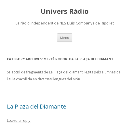
Univers Ràdio
La ràdio independent de l’IES Lluís Companys de Ripollet
Skip
Menu
to
content
CATEGORY ARCHIVES:
MERCÈ RODOREDA.LA PLAÇA DEL DIAMANT
Selecció de fragments de La Plaça del diamant llegits pels alumnes de
l’aula d’acollida en diverses llengües del Món.
La Plaza del Diamante
Leave a reply