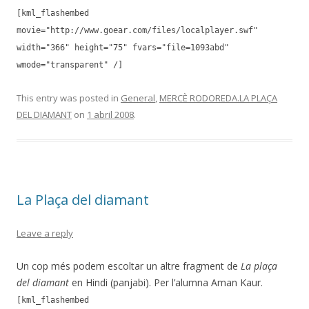
[kml_flashembed
movie="http://www.goear.com/files/localplayer.swf"
width="366" height="75" fvars="file=1093abd"
wmode="transparent" /]
This entry was posted in
General
,
MERCÈ RODOREDA.LA PLAÇA
DEL DIAMANT
on
1 abril 2008
.
La Plaça del diamant
Leave a reply
Un cop més podem escoltar un altre fragment de
La plaça
del diamant
en Hindi (panjabi). Per l’alumna Aman Kaur.
[kml_flashembed