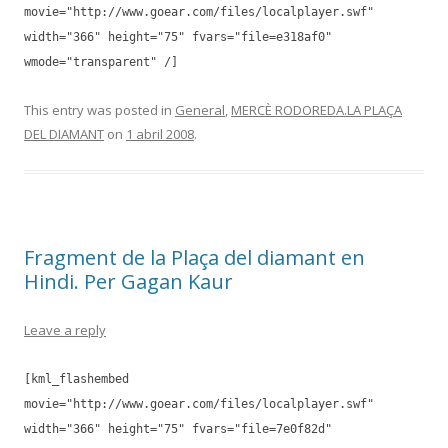
movie="http://www.goear.com/files/localplayer.swf"
width="366" height="75" fvars="file=e318af0"
wmode="transparent" /]
This entry was posted in
General
,
MERCÈ RODOREDA.LA PLAÇA
DEL DIAMANT
on
1 abril 2008
.
Fragment de la Plaça del diamant en
Hindi. Per Gagan Kaur
Leave a reply
[kml_flashembed
movie="http://www.goear.com/files/localplayer.swf"
width="366" height="75" fvars="file=7e0f82d"