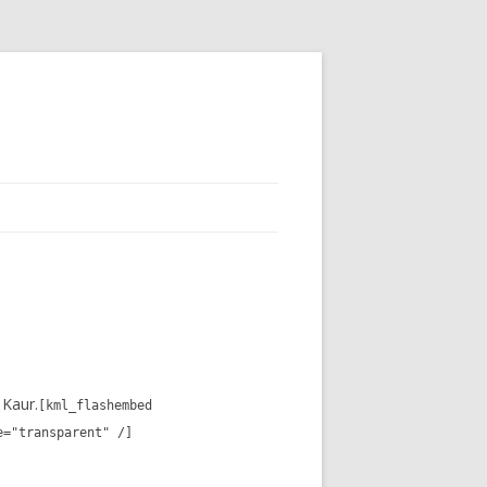
 Kaur.
[kml_flashembed
e="transparent" /]