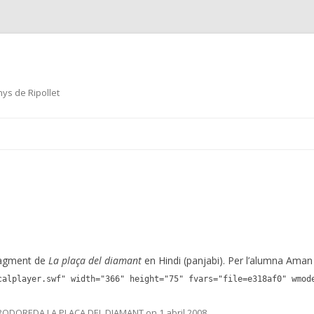
ys de Ripollet
Skip
to
content
ragment de
La plaça del diamant
en Hindi (panjabi). Per l’alumna Aman
calplayer.swf" width="366" height="75" fvars="file=e318af0" wmod
RODOREDA.LA PLAÇA DEL DIAMANT
on
1 abril 2008
.