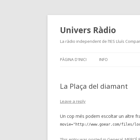
Univers Ràdio
La ràdio independent de l’IES Lluís Compan
PÀGINA D'INICI
INFO
La Plaça del diamant
Leave a reply
Un cop més podem escoltar un altre f
movie="http://www.goear.com/files/lo
This entry was posted in
General
,
MERCÈ 