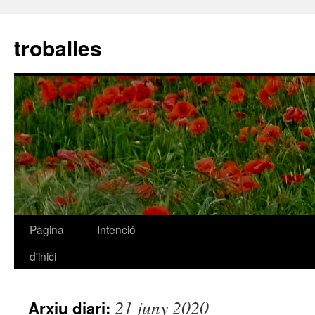
troballes
Pàgina
Intenció
Vés
d'inici
al
contingut
21 juny 2020
Arxiu diari: